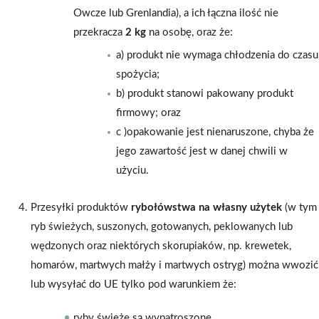
Owcze lub Grenlandia), a ich łączna ilość nie
przekracza
2 kg
na osobę, oraz że:
a) produkt nie wymaga chłodzenia do czasu
spożycia;
b) produkt stanowi pakowany produkt
firmowy; oraz
c )opakowanie jest nienaruszone, chyba że
jego zawartość jest w danej chwili w
użyciu.
Przesyłki produktów
rybołówstwa na własny użytek
(w tym
ryb świeżych, suszonych, gotowanych, peklowanych lub
wędzonych oraz niektórych skorupiaków, np. krewetek,
homarów, martwych małży i martwych ostryg) można wwozić
lub wysyłać do UE tylko pod warunkiem że:
ryby świeże są wypatroszone,