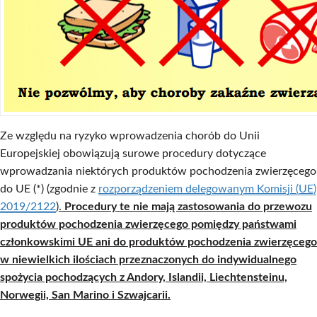
Ze względu na ryzyko wprowadzenia chorób do Unii
Europejskiej obowiązują surowe procedury dotyczące
wprowadzania niektórych produktów pochodzenia zwierzęcego
do UE (*) (zgodnie z
rozporządzeniem delegowanym Komisji (UE)
2019/2122
).
Procedury te nie mają zastosowania do przewozu
produktów pochodzenia zwierzęcego pomiędzy państwami
członkowskimi UE ani do produktów pochodzenia zwierzęcego
w niewielkich ilościach przeznaczonych do indywidualnego
spożycia pochodzących z Andory, Islandii, Liechtensteinu,
Norwegii, San Marino i Szwajcarii.