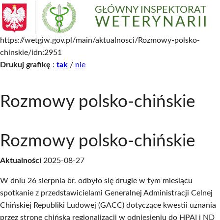
GŁÓWNY INSPEKTORAT
WETERYNARII
https://wetgiw.gov.pl/main/aktualnosci/Rozmowy-polsko-
chinskie/idn:2951
Drukuj grafikę
:
tak
/
nie
Rozmowy polsko-chińskie
Rozmowy polsko-chińskie
Aktualności
2025-08-27
W dniu 26 sierpnia br. odbyło się drugie w tym miesiącu
spotkanie z przedstawicielami Generalnej Administracji Celnej
Chińskiej Republiki Ludowej (GACC) dotyczące kwestii uznania
przez stronę chińską regionalizacji w odniesieniu do HPAI i ND