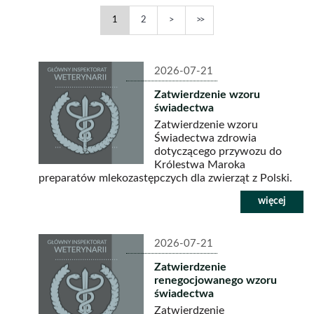
MM-
MM-
Eksport
Eksport
Następna
Ostatnia
1
2
DD)
DD)
-
-
strona
strona
2026-07-21
Zatwierdzenie wzoru
świadectwa
Zatwierdzenie wzoru
Świadectwa zdrowia
dotyczącego przywozu do
Królestwa Maroka
preparatów mlekozastępczych dla zwierząt z Polski.
2026-07-21
Zatwierdzenie
renegocjowanego wzoru
świadectwa
Zatwierdzenie