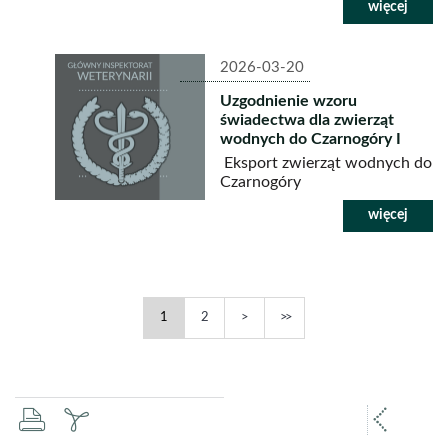
2026-03-20
Uzgodnienie wzoru
świadectwa dla zwierząt
wodnych do Czarnogóry I
Eksport zwierząt wodnych do
Czarnogóry
Eksport
Eksport
Następna
Ostatnia
1
2
-
-
strona
strona
drukuj
zapisz
popr