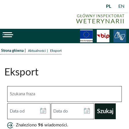
PL
EN
GŁÓWNY INSPEKTORAT
WETERYNARII
menu
Fundusze
BiP
/
/
Strona główna
Aktualności
Eksport
Eksport
Szukana
fraza
Data
Data
od
do
(RRRR-
(RRRR-
Znaleziono
96
wiadomości.