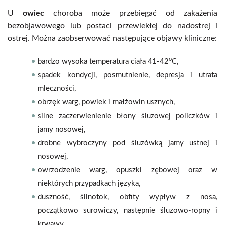
U
owiec
choroba może przebiegać od zakażenia
bezobjawowego lub postaci przewlekłej do nadostrej i
ostrej. Można zaobserwować następujące objawy kliniczne:
o
bardzo wysoka temperatura ciała 41-42
C,
spadek kondycji, posmutnienie, depresja i utrata
mleczności,
obrzęk warg, powiek i małżowin usznych,
silne zaczerwienienie błony śluzowej policzków i
jamy nosowej,
drobne wybroczyny pod śluzówką jamy ustnej i
nosowej,
owrzodzenie warg, opuszki zębowej oraz w
niektórych przypadkach języka,
duszność, ślinotok, obfity wypływ z nosa,
początkowo surowiczy, następnie śluzowo-ropny i
krwawy,