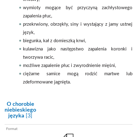
wymioty mogące być przyczyną zachłystowego
zapalenia płuc,
przekrwiony, obrzękły, siny i wystający z jamy ustnej
język,
biegunka, kał z domieszką krwi,
kulawizna jako następstwo zapalenia koronki i
tworzywa racic,
możliwe zapalenie płuc i zwyrodnienie mięśni,
ciężarne samice mogą rodzić martwe lub
zdeformowane jagnięta.
kategoria:
O chorobie
niebieskiego
języka
[3]