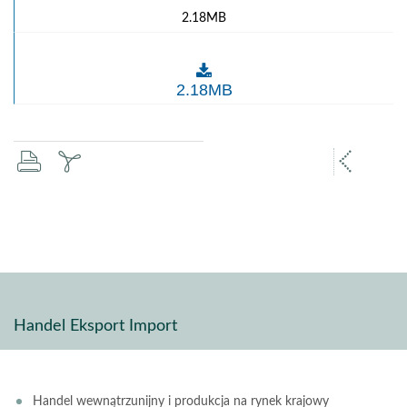
2.18MB
Objawy choroby niebieskiego języka
2.18MB
drukuj
zapisz
popr
pdf
stron
Handel Eksport Import
Handel wewnątrzunijny i produkcja na rynek krajowy