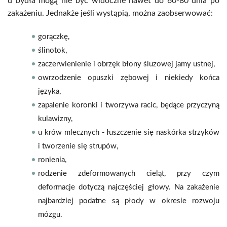
u bydła mogą nie być widoczne nawet do 60-80 dnia po
zakażeniu. Jednakże jeśli wystąpią, można zaobserwować:
gorączkę,
ślinotok,
zaczerwienienie i obrzęk błony śluzowej jamy ustnej,
owrzodzenie opuszki zębowej i niekiedy końca
języka,
zapalenie koronki i tworzywa racic, będące przyczyną
kulawizny,
u krów mlecznych - łuszczenie się naskórka strzyków
i tworzenie się strupów,
ronienia,
rodzenie zdeformowanych cieląt, przy czym
deformacje dotyczą najczęściej głowy. Na zakażenie
najbardziej podatne są płody w okresie rozwoju
mózgu.