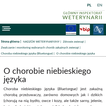
PL
EN
GŁÓWNY INSPEKTORAT
WETERYNARII
menu
Fundusze
BiP
/
/
/
Strona główna
NADZÓR WETERYNARYJNY
Zdrowie zwierząt
/
Zwalczanie i monitoring wybranych chorób zakaźnych zwierząt
/
Choroba niebieskiego języka (Bluetongue)
O chorobie niebieskiego języka
O chorobie niebieskiego
języka
Choroba niebieskiego języka (
Bluetongue)
jest zakaźną
chorobą przeżuwaczy, zarówno domowych jak i dzikich
(chorują na nią bydło, owce i kozy, ale także sarny, jelenie,