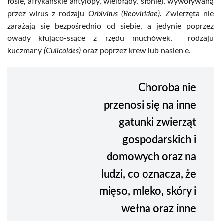
łosie, afrykańskie antylopy, wielbłądy, słonie), wywoływaną
przez wirus z rodzaju
Orbivirus (Reoviridae).
Zwierzęta nie
zarażają się bezpośrednio od siebie, a jedynie poprzez
owady kłująco-ssące z rzędu muchówek, rodzaju
kuczmany
(Culicoides)
oraz poprzez krew lub nasienie.
Choroba nie
przenosi się na inne
gatunki zwierząt
gospodarskich i
domowych oraz na
ludzi, co oznacza, że
mięso, mleko, skóry i
wełna oraz inne