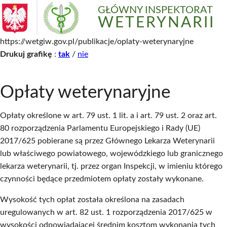
GŁÓWNY INSPEKTORAT
WETERYNARII
https://wetgiw.gov.pl/publikacje/oplaty-weterynaryjne
Drukuj grafikę
:
tak
/
nie
Opłaty weterynaryjne
Opłaty określone w art. 79 ust. 1 lit. a i art. 79 ust. 2 oraz art.
80 rozporządzenia Parlamentu Europejskiego i Rady (UE)
2017/625 pobierane są przez Głównego Lekarza Weterynarii
lub właściwego powiatowego, wojewódzkiego lub granicznego
lekarza weterynarii, tj. przez organ Inspekcji, w imieniu którego
czynności będące przedmiotem opłaty zostały wykonane.
Wysokość tych opłat została określona na zasadach
uregulowanych w art. 82 ust. 1 rozporządzenia 2017/625 w
wysokości odpowiadającej średnim kosztom wykonania tych