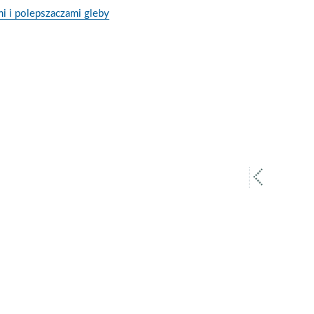
 i polepszaczami gleby
poprz
strona