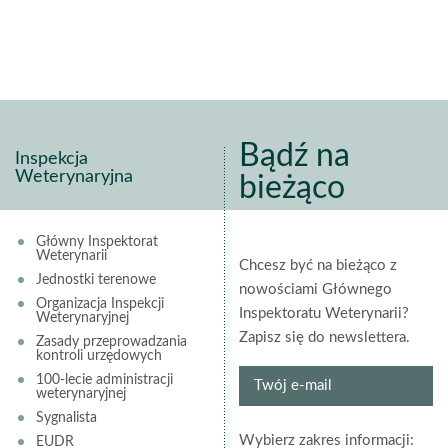
Bądź na
Inspekcja
Weterynaryjna
bieżąco
Główny Inspektorat
Weterynarii
Chcesz być na bieżąco z
Jednostki terenowe
nowościami Głównego
Organizacja Inspekcji
Inspektoratu Weterynarii?
Weterynaryjnej
Zapisz się do newslettera.
Zasady przeprowadzania
kontroli urzędowych
Twój
100-lecie administracji
weterynaryjnej
e-
Sygnalista
mail
grup
Wybierz zakres informacji:
EUDR