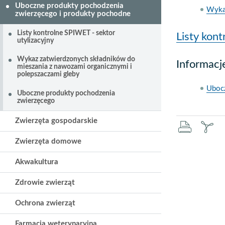
Uboczne produkty pochodzenia
Wykaz
zwierzęcego i produkty pochodne
Listy kontrolne SPIWET - sektor
Listy kon
utylizacyjny
Wykaz zatwierdzonych składników do
Informac
mieszania z nawozami organicznymi i
polepszaczami gleby
Ubocz
Uboczne produkty pochodzenia
zwierzęcego
Zwierzęta gospodarskie
druku
za
Zwierzęta domowe
pd
Akwakultura
Zdrowie zwierząt
Ochrona zwierząt
Farmacja weterynaryjna