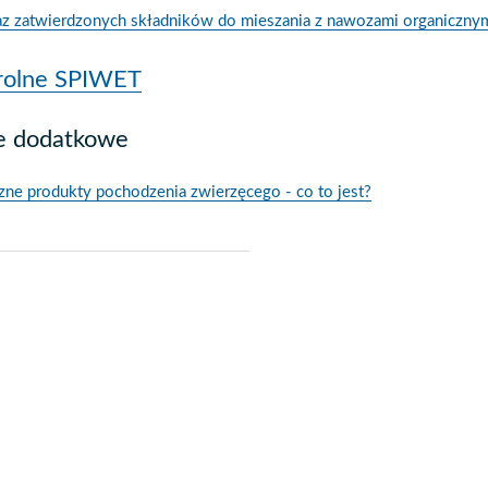
 zatwierdzonych składników do mieszania z nawozami organicznymi
trolne SPIWET
je dodatkowe
ne produkty pochodzenia zwierzęcego - co to jest?
j
pisz
f