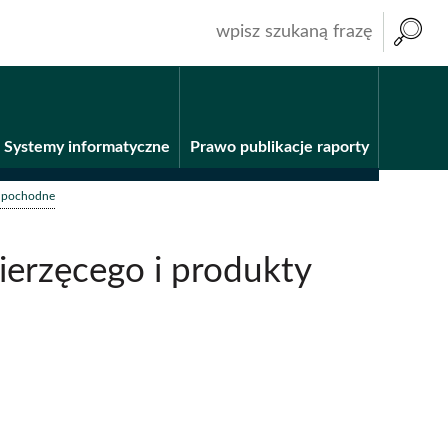
wpisz
szukaną
frazę
Systemy informatyczne
Prawo publikacje raporty
y pochodne
erzęcego i produkty