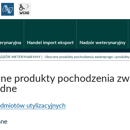
język migowy
wcag2.1
Fundusze unijne
BiP
erynaryjna
Handel import eksport
Nadzór weterynaryjny
/
ADZÓR WETERYNARYJNY
Uboczne produkty pochodzenia zwierzęcego i produkt
ne produkty pochodzenia zwi
dne
odmiotów utylizacyjnych
nne