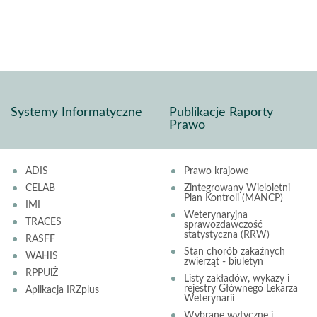
Systemy Informatyczne
Publikacje Raporty
Prawo
ADIS
Prawo krajowe
CELAB
Zintegrowany Wieloletni
Plan Kontroli (MANCP)
IMI
Weterynaryjna
TRACES
sprawozdawczość
statystyczna (RRW)
RASFF
Stan chorób zakaźnych
WAHIS
zwierząt - biuletyn
RPPUiŻ
Listy zakładów, wykazy i
rejestry Głównego Lekarza
Aplikacja IRZplus
Weterynarii
Wybrane wytyczne i