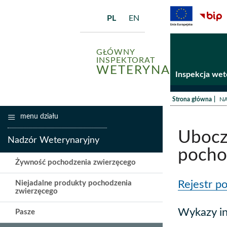
PL
EN
GŁÓWNY
INSPEKTORAT
WETERYNARII
Inspekcja wet
/
Strona główna
N
menu działu
Ubocz
Nadzór Weterynaryjny
pocho
Żywność pochodzenia zwierzęcego
Rejestr p
Niejadalne produkty pochodzenia
zwierzęcego
Wykazy i
Pasze