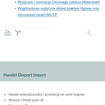
Wytyczne i instrukcje Głównego Lekarza Weterynarii
Wspólnotowe wytyczne dobrej praktyki higieny oraz
stosowania zasad HACCP
drukuj
zapisz
popr
pdf
stron
Handel Eksport Import
Handel wewnątrzunijny i produkcja na rynek krajowy
Wywóz z Polski poza UE