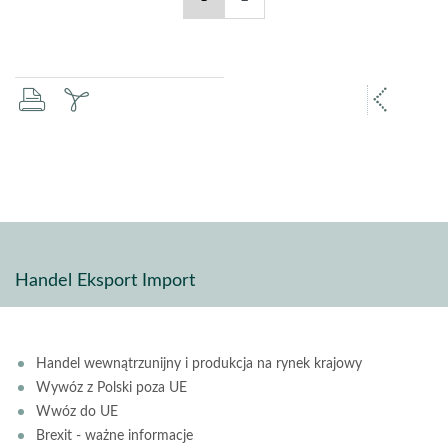
Inspektoraty
Inspektoraty
Weterynarii
Weterynarii
-
-
drukuj
zapisz
popr
strona
strona
pdf
stron
Handel Eksport Import
Handel wewnątrzunijny i produkcja na rynek krajowy
Wywóz z Polski poza UE
Wwóz do UE
Brexit - ważne informacje