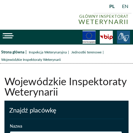
PL
EN
GŁÓWNY INSPEKTORAT
WETERYNARII
menu
Fundusze
BiP
/
/
/
Strona główna
Inspekcja Weterynaryjna
Jednostki terenowe
Wojewódzkie Inspektoraty Weterynarii
Wojewódzkie Inspektoraty
Weterynarii
Znajdź placówkę
Nazwa