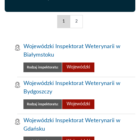
Wojewódzkie
Wojewódzkie
1
2
Inspektoraty
Inspektoraty
Weterynarii
Weterynarii
-
-
Wojewódzki Inspektorat Weterynarii w
strona
strona
Białymstoku
Wojewódzki
Rodzaj inspektoratu:
Wojewódzki Inspektorat Weterynarii w
Bydgoszczy
Wojewódzki
Rodzaj inspektoratu:
Wojewódzki Inspektorat Weterynarii w
Gdańsku