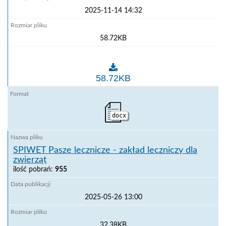
2025-11-14 14:32
58.72KB
SPIWET Pasze lecznicze - wytwarzanie i obrót
58.72KB
docx
SPIWET Pasze lecznicze - zakład leczniczy dla
zwierząt
ilość pobrań:
955
2025-05-26 13:00
32.38KB