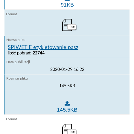
SPIWET D pasze docelowe i niedocelowe
91KB
doc
SPIWET E etykietowanie pasz
ilość pobrań:
22744
2020-01-29 16:22
145.5KB
SPIWET E etykietowanie pasz
145.5KB
doc