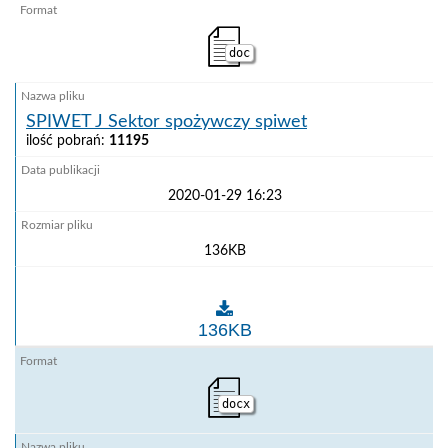
doc
SPIWET J Sektor spożywczy spiwet
ilość pobrań:
11195
2020-01-29 16:23
136KB
SPIWET J Sektor spożywczy spiwet
136KB
docx