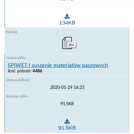
SPIWET H system HACCP
134KB
doc
SPIWET I suszenie materiałów paszowych
ilość pobrań:
4486
2020-01-29 16:23
91.5KB
SPIWET I suszenie materiałów paszowych
91.5KB