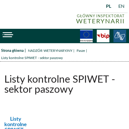
PL
EN
GŁÓWNY INSPEKTORAT
WETERYNARII
menu
Fundusze
BiP
/
/
/
Strona główna
NADZÓR WETERYNARYJNY
Pasze
Listy kontrolne SPIWET - sektor paszowy
Listy kontrolne SPIWET -
sektor paszowy
kategoria:
Listy
kontrolne