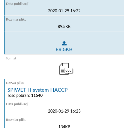
2020-01-29 16:22
89.5KB
SPIWET G monitoring wody
89.5KB
doc
SPIWET H system HACCP
ilość pobrań:
11540
2020-01-29 16:23
134KB