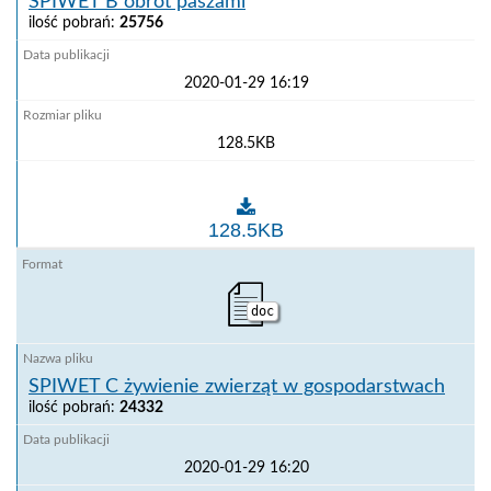
SPIWET B obrót paszami
ilość pobrań:
25756
2020-01-29 16:19
128.5KB
SPIWET B obrót paszami
128.5KB
doc
SPIWET C żywienie zwierząt w gospodarstwach
ilość pobrań:
24332
2020-01-29 16:20