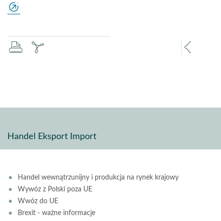
drukuj
zapisz
popr
pdf
stron
Handel Eksport Import
Handel wewnątrzunijny i produkcja na rynek krajowy
Wywóz z Polski poza UE
Wwóz do UE
Brexit - ważne informacje