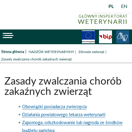
PL
EN
GŁÓWNY INSPEKTORAT
WETERYNARII
menu
Fundusze
BiP
/
/
/
Strona główna
NADZÓR WETERYNARYJNY
Zdrowie zwierząt
Zasady zwalczania chorób zakaźnych zwierząt
Zasady zwalczania chorób
zakaźnych zwierząt
Obowiązki posiadacza zwierzęcia
Działania powiatowego lekarza weterynarii
Zapomoga, odszkodowanie lub nagroda ze środków
budżetu państwa