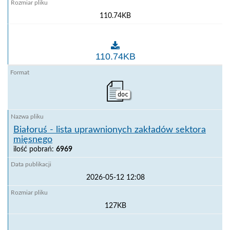
110.74KB
Arabia Saudyjska - lista uprawnionych zakładów mi
110.74KB
doc
Białoruś - lista uprawnionych zakładów sektora
mięsnego
ilość pobrań:
6969
2026-05-12 12:08
127KB