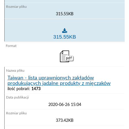
315.55KB
Rosja - lista uprawnionych zakładów sektora mięsne
315.55KB
pdf
Tajwan - lista uprawnionych zakładów
produkujących jadalne produkty z mięczaków
ilość pobrań:
1473
2020-06-26 15:04
373.42KB