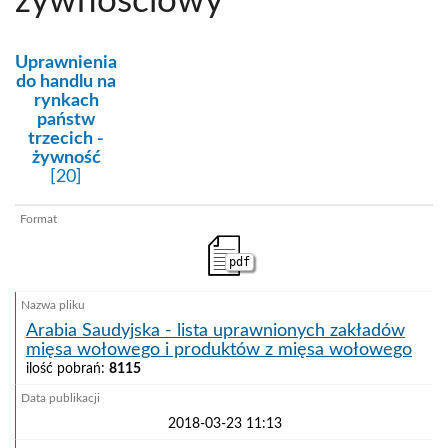
żywnościowy
kategoria:
Uprawnienia
do handlu na
rynkach
państw
trzecich -
żywność
[20]
pdf
Arabia Saudyjska - lista uprawnionych zakładów
mięsa wołowego i produktów z mięsa wołowego
ilość pobrań:
8115
2018-03-23 11:13