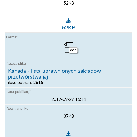
52KB
Izrael - lista uprawnionych zakładów mięsa i podrob
52KB
doc
Kanada - lista uprawnionych zakładów
przetwórstwa jaj
ilość pobrań:
2615
2017-09-27 15:11
37KB