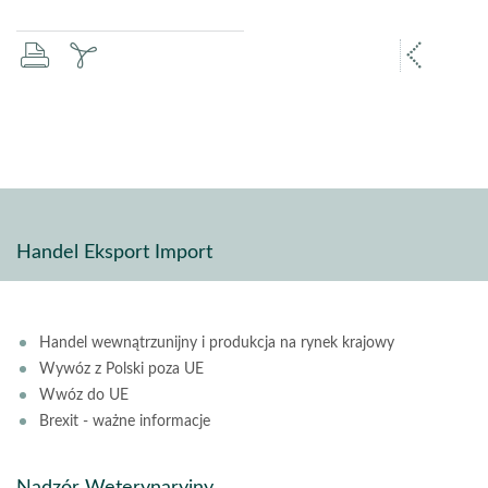
drukuj
zapisz
popr
pdf
stron
Handel Eksport Import
Handel wewnątrzunijny i produkcja na rynek krajowy
Wywóz z Polski poza UE
Wwóz do UE
Brexit - ważne informacje