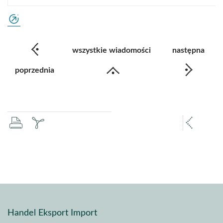
wszystkie wiadomości
następna
poprzednia
drukuj
zapisz
popr
pdf
stron
Handel Eksport Import