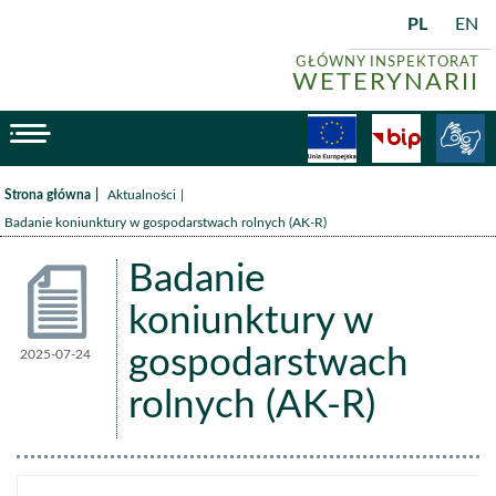
PL
EN
GŁÓWNY INSPEKTORAT
WETERYNARII
menu
Fundusze
BiP
/
/
Strona główna
Aktualności
Badanie koniunktury w gospodarstwach rolnych (AK-R)
Badanie
koniunktury w
gospodarstwach
2025-07-24
Aktualności
rolnych (AK-R)