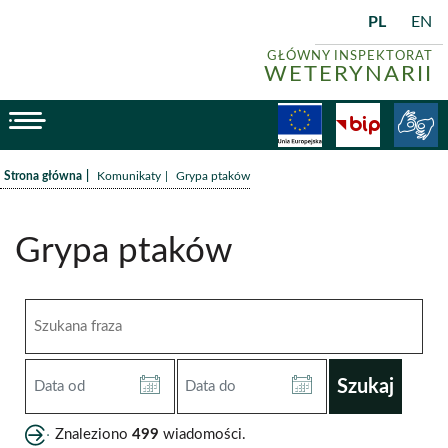
PL
EN
GŁÓWNY INSPEKTORAT
WETERYNARII
menu
Fundusze
BiP
/
/
Strona główna
Komunikaty
Grypa ptaków
Grypa ptaków
Szukana
fraza
Data
Data
od
do
(RRRR-
(RRRR-
Znaleziono
499
wiadomości.