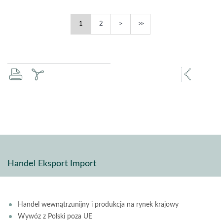
Grypa
Grypa
Następna
Ostatnia
1
2
ptaków
ptaków
-
-
strona
strona
drukuj
zapisz
popr
pdf
stron
Handel Eksport Import
Handel wewnątrzunijny i produkcja na rynek krajowy
Wywóz z Polski poza UE