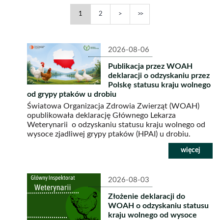
MM-
MM-
Grypa
Grypa
Następna
Ostatnia
1
2
DD)
DD)
ptaków
ptaków
-
-
2026-08-06
strona
strona
Publikacja przez WOAH
deklaracji o odzyskaniu przez
Polskę statusu kraju wolnego
od grypy ptaków u drobiu
Światowa Organizacja Zdrowia Zwierząt (WOAH)
opublikowała deklarację Głównego Lekarza
Weterynarii o odzyskaniu statusu kraju wolnego od
wysoce zjadliwej grypy ptaków (HPAI) u drobiu.
2026-08-03
Złożenie deklaracji do
WOAH o odzyskaniu statusu
kraju wolnego od wysoce