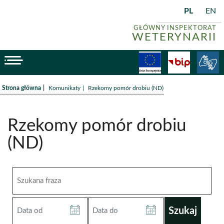
PL
EN
GŁÓWNY INSPEKTORAT
WETERYNARII
menu
Fundusze
BiP
/
/
Strona główna
Komunikaty
Rzekomy pomór drobiu (ND)
Rzekomy pomór drobiu
(ND)
Szukana
fraza
Data
Data
od
do