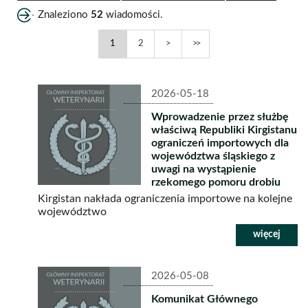
(RRRR-
(RRRR-
Znaleziono
52
wiadomości.
MM-
MM-
Rzekomy
Rzekomy
Następna
Ostatnia
1
2
DD)
DD)
pomór
pomór
drobiu
drobiu
2026-05-18
(ND)
(ND)
-
-
Wprowadzenie przez służbę
właściwą Republiki Kirgistanu
strona
strona
ograniczeń importowych dla
województwa śląskiego z
uwagi na wystąpienie
rzekomego pomoru drobiu
Kirgistan nakłada ograniczenia importowe na kolejne
województwo
2026-05-08
Komunikat Głównego