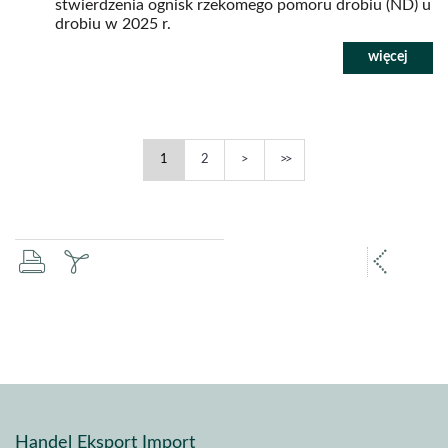
stwierdzenia ognisk rzekomego pomoru drobiu (ND) u
drobiu w 2025 r.
Rzekomy
Rzekomy
Następna
Ostatnia
1
2
pomór
pomór
drobiu
drobiu
(ND)
(ND)
drukuj
zapisz
popr
-
-
strona
strona
pdf
stron
Handel Eksport Import