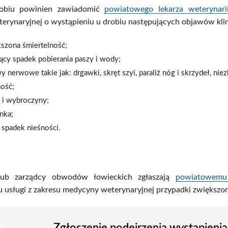
robiu powinien zawiadomić
powiatowego lekarza weterynari
erynaryjnej o wystąpieniu u drobiu następujących objawów kli
szona śmiertelność;
ący spadek pobierania paszy i wody;
y nerwowe takie jak: drgawki, skręt szyi, paraliż nóg i skrzydeł, ni
ość;
a i wybroczyny;
nka;
 spadek nieśności.
lub zarządcy obwodów łowieckich zgłaszają
powiatowemu 
usługi z zakresu medycyny weterynaryjnej przypadki zwiększon