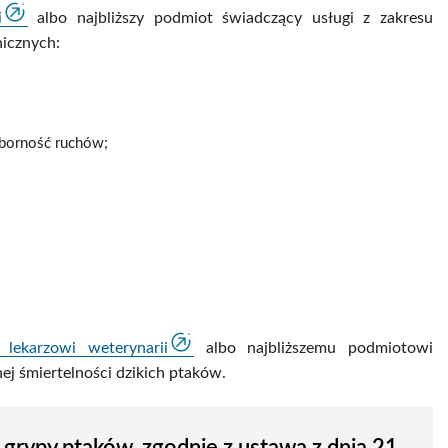
i
albo najbliższy podmiot świadczący usługi z zakresu
nicznych:
ezborność ruchów;
lekarzowi weterynarii
albo najbliższemu podmiotowi
ej śmiertelności dzikich ptaków.