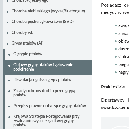
Chorba Aujeszky'ego
Posiadacz d
Choroba niebieskiego języka (Bluetongue)
medycyny wet
Choroba pęcherzykowa świń (SVD)
zwięk
Choroby ryb
znacz
objaw
Grypa ptaków (AI)
duszn
O grypie ptaków
sinic
biegu
Objawy grypy ptaków i zgłoszenie
podejrzenia
nagły
Likwidacja ogniska grypy ptaków
Ptaki dzikie
Zasady ochrony drobiu przed grypą
ptaków
Dzierżawcy 
Przepisy prawne dotyczące grypy ptaków
świadczącemu 
Krajowa Strategia Postępowania przy
zwalczaniu wysoce zjadliwej grypy
ptaków