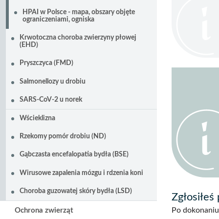
HPAI w Polsce - mapa, obszary objęte
ograniczeniami, ogniska
Krwotoczna choroba zwierzyny płowej
(EHD)
Pryszczyca (FMD)
Salmonellozy u drobiu
SARS-CoV-2 u norek
Wścieklizna
Rzekomy pomór drobiu (ND)
Gąbczasta encefalopatia bydła (BSE)
Wirusowe zapalenia mózgu i rdzenia koni
Choroba guzowatej skóry bydła (LSD)
Zgłosiłeś 
Po dokonaniu 
Ochrona zwierząt