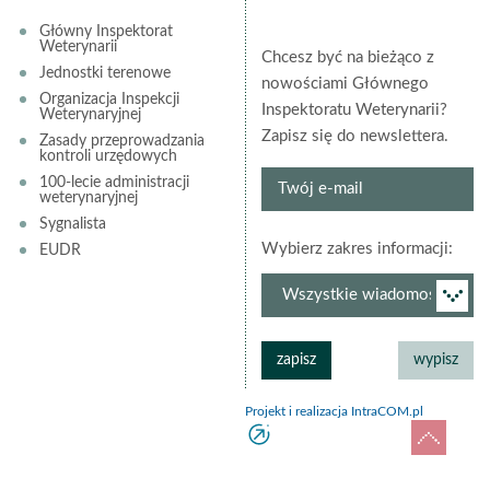
Główny Inspektorat
Weterynarii
Chcesz być na bieżąco z
Jednostki terenowe
nowościami Głównego
Organizacja Inspekcji
Inspektoratu Weterynarii?
Weterynaryjnej
Zapisz się do newslettera.
Zasady przeprowadzania
kontroli urzędowych
Twój
100-lecie administracji
weterynaryjnej
e-
Sygnalista
mail
grup
Wybierz zakres informacji:
EUDR
newsl
Projekt i realizacja IntraCOM.pl
do