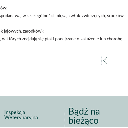
ków;
podarstwa, w szczególności mięsa, zwłok zwierzęcych, środków
ek jajowych, zarodków);
 których znajdują się ptaki podejrzane o zakażenie lub chorobę.
poprz
strona
Bądź na
Inspekcja
Weterynaryjna
bieżąco