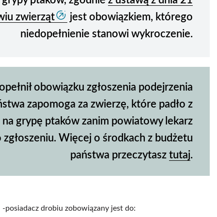
a grypy ptaków, zgodnie
z ustawą z dnia 21
wiu zwierząt
jest obowiązkiem, którego
niedopełnienie stanowi wykroczenie.
dopełnił obowiązku zgłoszenia podejrzenia
ństwa zapomoga za zwierzę, które padło z
na grypę ptaków zanim powiatowy lekarz
o zgłoszeniu. Więcej o środkach z budżetu
państwa przeczytasz
tutaj
.
 -posiadacz drobiu zobowiązany jest do: