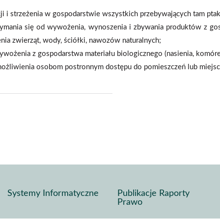
cji i strzeżenia w gospodarstwie wszystkich przebywających tam pta
ymania się od wywożenia, wynoszenia i zbywania produktów z gos
nia zwierząt, wody, ściółki, nawozów naturalnych;
ywożenia z gospodarstwa materiału biologicznego (nasienia, komór
ożliwienia osobom postronnym dostępu do pomieszczeń lub miejsc, w
j
pisz
f
Systemy Informatyczne
Publikacje Raporty
Prawo