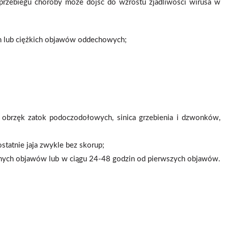
 przebiegu choroby może dojść do wzrostu zjadliwości wirusa w
h lub ciężkich objawów oddechowych;
ść, obrzęk zatok podoczodołowych, sinica grzebienia i dzwonków,
statnie jaja zwykle bez skorup;
cznych objawów lub w ciągu 24-48 godzin od pierwszych objawów.