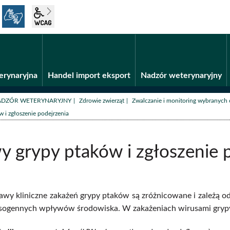
język migowy
wcag2.1
Fundusze unijne
BiP
erynaryjna
Handel import eksport
Nadzór weterynaryjny
/
/
ADZÓR WETERYNARYJNY
Zdrowie zwierząt
Zwalczanie i monitoring wybranych 
 i zgłoszenie podejrzenia
 grypy ptaków i zgłoszenie 
jawy kliniczne zakażeń grypy ptaków są zróżnicowane i zależą o
resogennych wpływów środowiska. W zakażeniach wirusami grypy