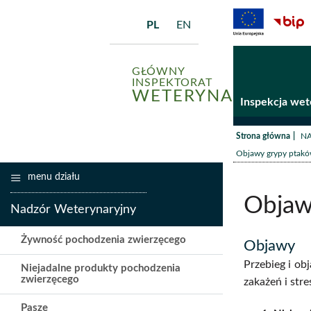
PL
EN
GŁÓWNY
INSPEKTORAT
WETERYNARII
Inspekcja wet
/
Strona główna
N
Objawy grypy ptaków
menu działu
Objawy
Nadzór Weterynaryjny
Żywność pochodzenia zwierzęcego
Objawy
Przebieg i ob
Niejadalne produkty pochodzenia
zwierzęcego
zakażeń i st
Pasze