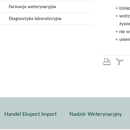
Farmacja weterynaryjna
izola
wstrz
Diagnostyka laboratoryjna
żywie
nie w
uniem
druku
za
pd
Handel Eksport Import
Nadzór Weterynaryjny