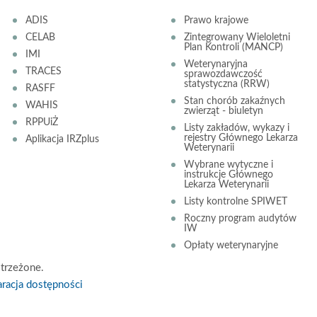
ADIS
Prawo krajowe
CELAB
Zintegrowany Wieloletni
Plan Kontroli (MANCP)
IMI
Weterynaryjna
TRACES
sprawozdawczość
statystyczna (RRW)
RASFF
Stan chorób zakaźnych
WAHIS
zwierząt - biuletyn
RPPUiŻ
Listy zakładów, wykazy i
rejestry Głównego Lekarza
Aplikacja IRZplus
Weterynarii
Wybrane wytyczne i
instrukcje Głównego
Lekarza Weterynarii
Listy kontrolne SPIWET
Roczny program audytów
IW
Opłaty weterynaryjne
trzeżone.
racja dostępności