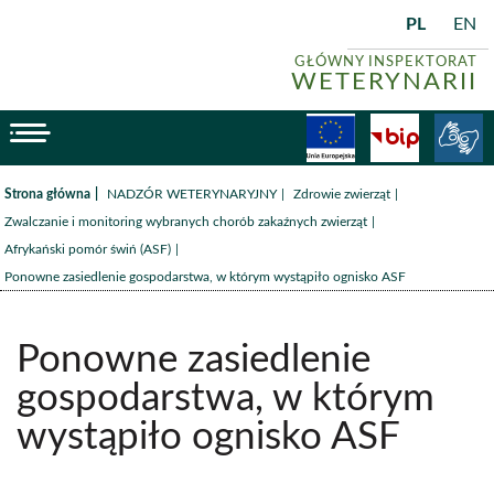
PL
EN
GŁÓWNY INSPEKTORAT
WETERYNARII
menu
Fundusze
BiP
/
/
/
Strona główna
NADZÓR WETERYNARYJNY
Zdrowie zwierząt
/
Zwalczanie i monitoring wybranych chorób zakaźnych zwierząt
/
Afrykański pomór świń (ASF)
Ponowne zasiedlenie gospodarstwa, w którym wystąpiło ognisko ASF
Ponowne zasiedlenie
gospodarstwa, w którym
wystąpiło ognisko ASF