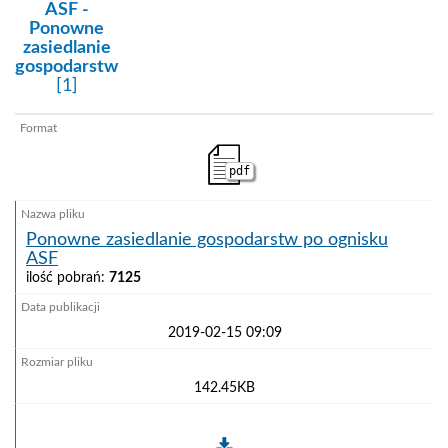
kategoria:
ASF -
Ponowne
zasiedlanie
gospodarstw
[1]
pdf
Ponowne zasiedlanie gospodarstw po ognisku
ASF
ilość pobrań:
7125
2019-02-15 09:09
142.45KB