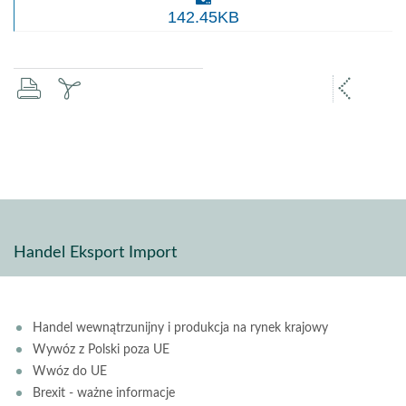
Ponowne zasiedlanie gospodarstw po ognisku ASF
142.45KB
drukuj
zapisz
popr
pdf
stron
Handel Eksport Import
Handel wewnątrzunijny i produkcja na rynek krajowy
Wywóz z Polski poza UE
Wwóz do UE
Brexit - ważne informacje