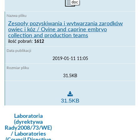
doc
Zespoły pozyskiwania i wytwarzania zarodków
owiec i kóz / Ovine and caprine embryo
collection and production teams
ilość pobrań:
1612
2019-01-11 11:05
31.5KB
Zespoły pozyskiwania i wytwarzania zarodków owiec 
31.5KB
kategoria:
Laboratoria
(dyrektywa
Rady2008/73/WE)
/ Laboratories