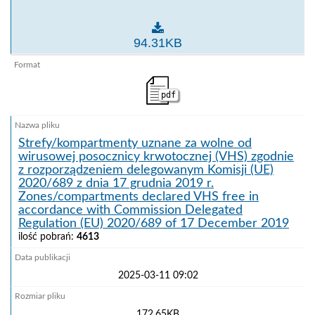
Status Polski w odniesieniu do zakażenia ISAV z dele
94.31KB
pdf
Strefy/kompartmenty uznane za wolne od
wirusowej posocznicy krwotocznej (VHS) zgodnie
z rozporządzeniem delegowanym Komisji (UE)
2020/689 z dnia 17 grudnia 2019 r.
Zones/compartments declared VHS free in
accordance with Commission Delegated
Regulation (EU) 2020/689 of 17 December 2019
ilość pobrań:
4613
2025-03-11 09:02
172.65KB