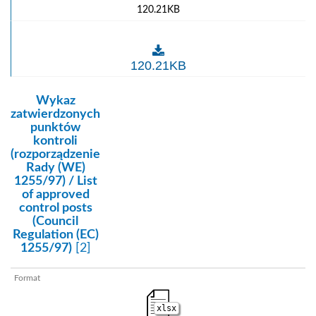
120.21KB
Strefy/enklawy uznane za wolne od zakażenia herpe
120.21KB
kategoria:
Wykaz
zatwierdzonych
punktów
kontroli
(rozporządzenie
Rady (WE)
1255/97) / List
of approved
control posts
(Council
Regulation (EC)
1255/97)
[2]
xlsx