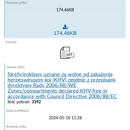
174.46KB
Strefy/kompartmenty uznane za wolne od zakaźnej m
174.46KB
pdf
Strefy/enklawy uznane za wolne od zakażenia
herpeswirusem koi (KHV) zgodnie z przepisami
dyrektywy Rady 2006/88/WE
Zones/compartments declared KHV free in
accordance with Council Directive 2006/88/EC
ilość pobrań:
3392
2024-05-10 11:28