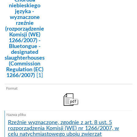
Choroba
niebieskiego
języka -
wyznaczone
rzeźnie
(rozporządzenie
Komisji (WE)
1266/2007) -
Bluetongue -
designated
slaughterhouses
(Commission
Regulation (EC)
1266/2007)
[1]
pdf
Rzeźnie wyznaczone, zgodnie z art. 8 ust. 5
rozporządzenia Komisji (WE) nr 1266/2007, w
celu natychmiastowego uboju zwierząt