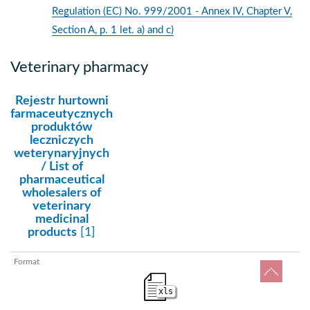
Regulation (EC) No. 999/2001 - Annex IV, Chapter V,
Section A, p. 1 let. a) and c)
Veterinary pharmacy
kategoria:
Rejestr hurtowni
farmaceutycznych
produktów
leczniczych
weterynaryjnych
/ List of
pharmaceutical
wholesalers of
veterinary
medicinal
products
[1]
do
xls