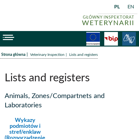
PL
EN
GŁÓWNY INSPEKTORAT
WETERYNARII
menu
Fundusze
BiP
/
/
Strona główna
Veterinary Inspection
Lists and registers
Lists and registers
Animals, Zones/Compartnets and
Laboratories
kategoria:
Wykazy
podmiotów i
stref/enklaw
(Rozporządzenie