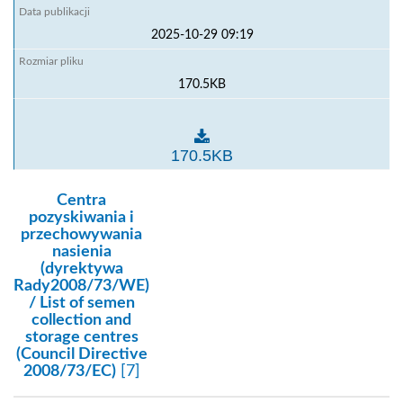
2025-10-29 09:19
170.5KB
Wykaz miejsc gromadzenia zwierząt zatwierdzonych d
170.5KB
kategoria:
Centra
pozyskiwania i
przechowywania
nasienia
(dyrektywa
Rady2008/73/WE)
/ List of semen
collection and
storage centres
(Council Directive
2008/73/EC)
[7]