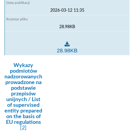
2026-03-12 11:35
28.98KB
Wykaz punktów kontroli
28.98KB
kategoria:
Wykazy
podmiotów
nadzorowanych
prowadzone na
podstawie
przepisów
unijnych / List
of supervised
entity prepared
on the basis of
EU regulations
[2]