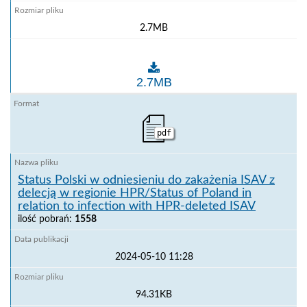
2.7MB
Rejestr podmiotów nadzorowanych w sektorze akwak
2.7MB
pdf
Status Polski w odniesieniu do zakażenia ISAV z
delecją w regionie HPR/Status of Poland in
relation to infection with HPR-deleted ISAV
ilość pobrań:
1558
2024-05-10 11:28
94.31KB