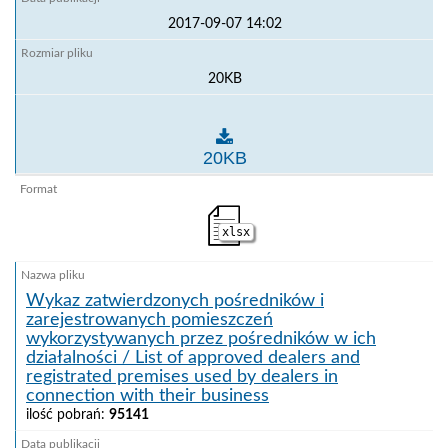
2017-09-07 14:02
20KB
Wykaz zatwierdzonych miejsc lub stacji kwarantanny do
20KB
xlsx
Wykaz zatwierdzonych pośredników i
zarejestrowanych pomieszczeń
wykorzystywanych przez pośredników w ich
działalności / List of approved dealers and
registrated premises used by dealers in
connection with their business
ilość pobrań:
95141