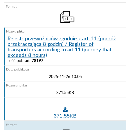
xlsx
Rejestr przewoźników zgodnie z art. 11 (podróż
przekraczająca 8 godzin) / Register of
transporters according to art.11 (journey that
exceeds 8 hours)
ilość pobrań:
78197
2025-11-26 10:05
371.55KB
Rejestr przewoźników zgodnie z art. 11 (podróż przekr
371.55KB