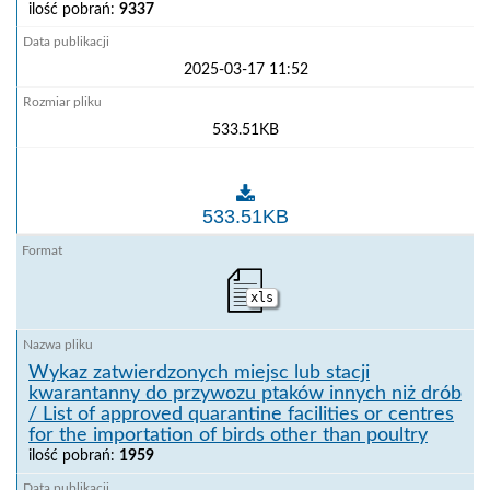
ilość pobrań:
9337
2025-03-17 11:52
533.51KB
Wykaz jednostek, instytutów i ośrodków zatwierdzonyc
533.51KB
xls
Wykaz zatwierdzonych miejsc lub stacji
kwarantanny do przywozu ptaków innych niż drób
/ List of approved quarantine facilities or centres
for the importation of birds other than poultry
ilość pobrań:
1959