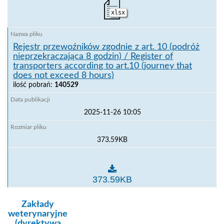
xlsx
Rejestr przewoźników zgodnie z art. 10 (podróż
nieprzekraczająca 8 godzin) / Register of
transporters according to art.10 (journey that
does not exceed 8 hours)
ilość pobrań:
140529
2025-11-26 10:05
373.59KB
Rejestr przewoźników zgodnie z art. 10 (podróż niepr
373.59KB
kategoria:
Zakłady
weterynaryjne
(dyrektywa