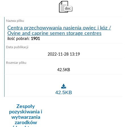
doc
Centra przechowywania nasienia owiec i kóz /
Ovine and caprine semen storage centres
ilość pobrań:
1901
2022-11-28 13:19
42.5KB
Centra przechowywania nasienia owiec i kóz / Ovine
42.5KB
kategoria:
Zespoły
pozyskiwania i
wytwarzania
zarodków