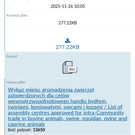
2025-11-26 10:05
277.22KB
Wykaz zatwierdzonych pośredników i zarejestrowanych
277.22KB
doc
Wykaz miejsc gromadzenia zwierząt
zatwierdzonych dla celów
wewnątrzwspólnotowego handlu bydłem,
świniami, koniowatymi, owcami i kozami / List of
assembly centres approved for intra-Community
trade in bovine animals, swine, equidae, ovine and
caprine animals
ilość pobrań:
13650