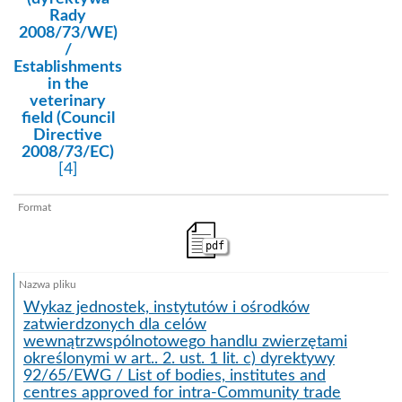
Rady
2008/73/WE)
/
Establishments
in the
veterinary
field (Council
Directive
2008/73/EC)
[4]
pdf
Wykaz jednostek, instytutów i ośrodków
zatwierdzonych dla celów
wewnątrzwspólnotowego handlu zwierzętami
określonymi w art.. 2. ust. 1 lit. c) dyrektywy
92/65/EWG / List of bodies, institutes and
centres approved for intra-Community trade