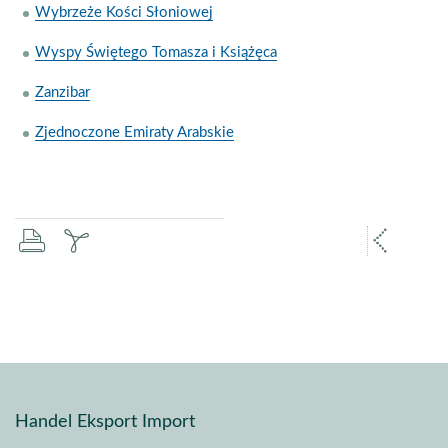
Wybrzeże Kości Słoniowej
Wyspy Świętego Tomasza i Książęca
Zanzibar
Zjednoczone Emiraty Arabskie
drukuj
zapisz
popr
pdf
stron
Handel Eksport Import