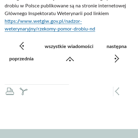
drobiu w Polsce publikowane są na stronie internetowej
Głównego Inspektoratu Weterynarii pod linkiem
https://www.wetgiw.gov.pl/nadzor-
weterynaryjny/rzekomy-pomor-drobiu-nd
wszystkie wiadomości
następna
poprzednia
drukuj
zapisz
popr
pdf
stron