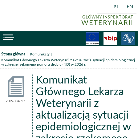
PL
EN
GŁÓWNY INSPEKTORAT
WETERYNARII
menu
Fundusze
BiP
/
/
Strona główna
Komunikaty
Komunikat Głównego Lekarza Weterynarii z aktualizacją sytuacji epidemiologicznej
w zakresie rzekomego pomoru drobiu (ND) w 2026 r.
Komunikat
Głównego Lekarza
Weterynarii z
2026-04-17
Komunikaty
aktualizacją sytuacji
epidemiologicznej w