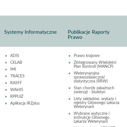
Systemy Informatyczne
Publikacje Raporty
Prawo
ADIS
Prawo krajowe
CELAB
Zintegrowany Wieloletni
Plan Kontroli (MANCP)
IMI
Weterynaryjna
TRACES
sprawozdawczość
statystyczna (RRW)
RASFF
Stan chorób zakaźnych
WAHIS
zwierząt - biuletyn
RPPUiŻ
Listy zakładów, wykazy i
rejestry Głównego Lekarza
Aplikacja IRZplus
Weterynarii
Wybrane wytyczne i
instrukcje Głównego
Lekarza Weterynarii