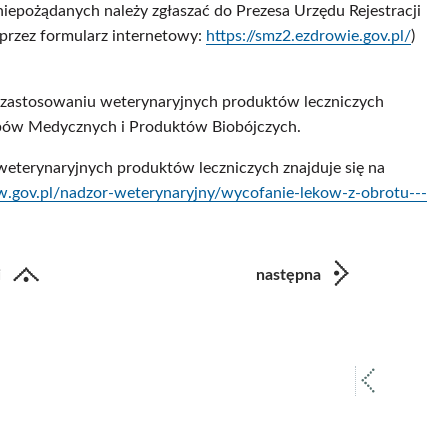
 niepożądanych należy zgłaszać do Prezesa Urzędu Rejestracji
rzez formularz internetowy:
https://smz2.ezdrowie.gov.pl/
)
o zastosowaniu weterynaryjnych produktów leczniczych
obów Medycznych i Produktów Biobójczych.
weterynaryjnych produktów leczniczych znajduje się na
w.gov.pl/nadzor-weterynaryjny/wycofanie-lekow-z-obrotu---
i
następna
poprz
strona