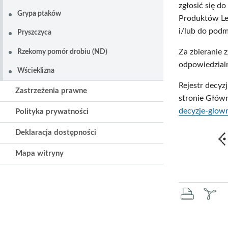
zgłosić się d
Grypa ptaków
Produktów Le
i/lub do pod
Pryszczyca
Za zbieranie 
Rzekomy pomór drobiu (ND)
odpowiedzial
Wścieklizna
Rejestr decyz
Zastrzeżenia prawne
stronie Głów
decyzje-glown
Polityka prywatności
Deklaracja dostępności
Mapa witryny
druku
za
pd