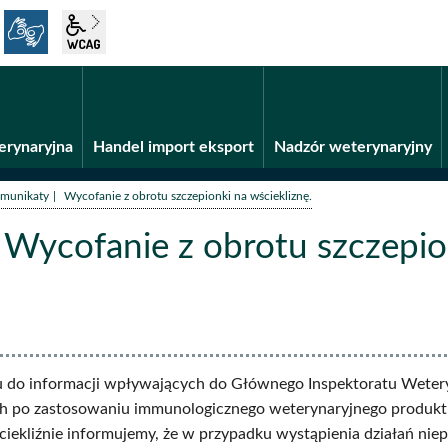
język migowy
wcag2.1
Fundusze unijne
BiP
erynaryjna
Handel import eksport
Nadzór weterynaryjny
/
munikaty
Wycofanie z obrotu szczepionki na wściekliznę.
Wycofanie z obrotu szczepion
aty
 do informacji wpływających do Głównego Inspektoratu Wetery
h po zastosowaniu immunologicznego weterynaryjnego produktu 
iekliźnie informujemy, że w przypadku wystąpienia działań nie