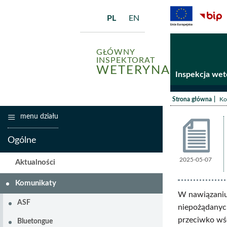
PL
EN
GŁÓWNY
INSPEKTORAT
WETERYNARII
Inspekcja wet
/
Strona główna
Ko
menu działu
Ogólne
2025-05-07
Komunik
Aktualności
Komunikaty
W nawiązaniu
ASF
niepożądanyc
przeciwko wśc
Bluetongue