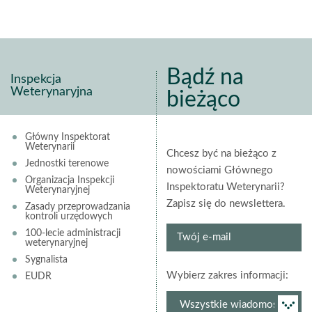
Bądź na
Inspekcja
Weterynaryjna
bieżąco
Główny Inspektorat
Weterynarii
Chcesz być na bieżąco z
Jednostki terenowe
nowościami Głównego
Organizacja Inspekcji
Inspektoratu Weterynarii?
Weterynaryjnej
Zapisz się do newslettera.
Zasady przeprowadzania
kontroli urzędowych
Twój
100-lecie administracji
weterynaryjnej
e-
Sygnalista
mail
grup
Wybierz zakres informacji:
EUDR
newsl