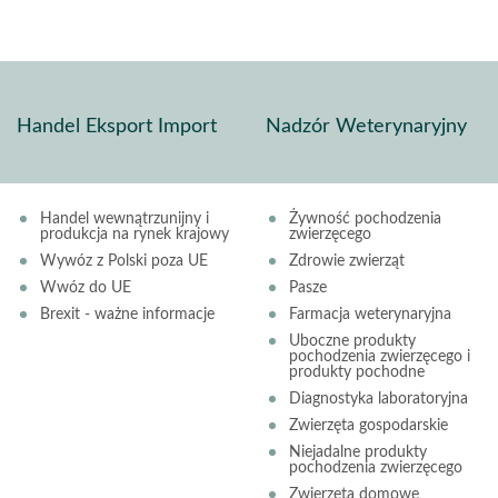
Handel Eksport Import
Nadzór Weterynaryjny
Handel wewnątrzunijny i
Żywność pochodzenia
produkcja na rynek krajowy
zwierzęcego
Wywóz z Polski poza UE
Zdrowie zwierząt
Wwóz do UE
Pasze
Brexit - ważne informacje
Farmacja weterynaryjna
Uboczne produkty
pochodzenia zwierzęcego i
produkty pochodne
Diagnostyka laboratoryjna
Zwierzęta gospodarskie
Niejadalne produkty
pochodzenia zwierzęcego
Zwierzęta domowe