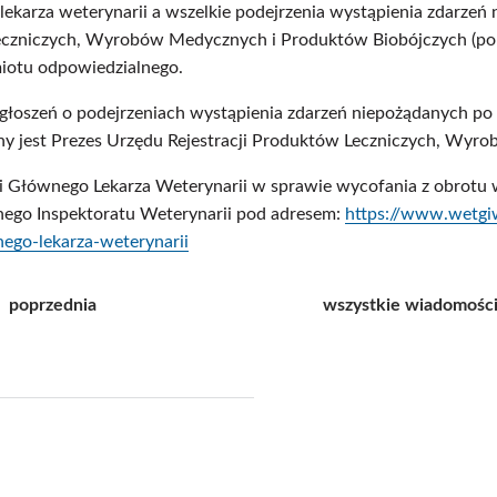
o lekarza weterynarii a wszelkie podejrzenia wystąpienia zdarzeń
czniczych, Wyrobów Medycznych i Produktów Biobójczych (pop
miotu odpowiedzialnego.
zgłoszeń o podejrzeniach wystąpienia zdarzeń niepożądanych p
ny jest Prezes Urzędu Rejestracji Produktów Leczniczych, Wyr
ji Głównego Lekarza Weterynarii w sprawie wycofania z obrotu 
nego Inspektoratu Weterynarii pod adresem:
https://www.wetgi
ego-lekarza-weterynarii
poprzednia
wszystkie wiadomośc
j
pisz
f