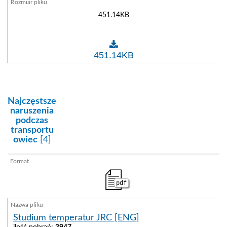
451.14KB
Import żywych zwierząt z UE do GB
451.14KB
kategoria:
Najczęstsze
naruszenia
podczas
transportu
owiec
[4]
pdf
Studium temperatur JRC [ENG]