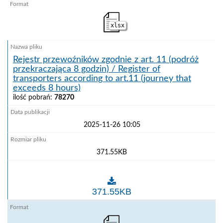
xlsx
Rejestr przewoźników zgodnie z art. 11 (podróż
przekraczająca 8 godzin) / Register of
transporters according to art.11 (journey that
exceeds 8 hours)
ilość pobrań:
78270
2025-11-26 10:05
371.55KB
Rejestr przewoźników zgodnie z art. 11 (podróż przekr
371.55KB