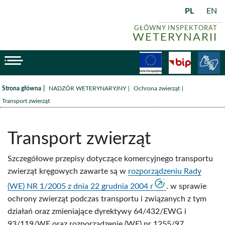
PL
EN
GŁÓWNY INSPEKTORAT
WETERYNARII
menu
Fundusze
BiP
/
/
/
Strona główna
NADZÓR WETERYNARYJNY
Ochrona zwierząt
Transport zwierząt
Transport zwierząt
Szczegółowe przepisy dotyczące komercyjnego transportu
zwierząt kręgowych zawarte są w
rozporządzeniu Rady
(WE) NR 1/2005 z dnia 22 grudnia 2004 r
. w sprawie
ochrony zwierząt podczas transportu i związanych z tym
działań oraz zmieniające dyrektywy 64/432/EWG i
93/119/WE oraz rozporządzenie (WE) nr 1255/97.