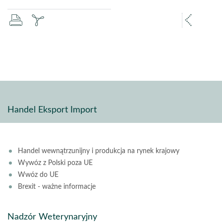
drukuj
zapisz
popr
pdf
stron
Handel Eksport Import
Handel wewnątrzunijny i produkcja na rynek krajowy
Wywóz z Polski poza UE
Wwóz do UE
Brexit - ważne informacje
Nadzór Weterynaryjny