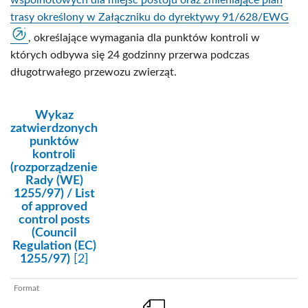
wspólnotowych dla miejsc postoju oraz zmieniające plan
trasy określony w Załączniku do dyrektywy 91/628/EWG
, określające wymagania dla punktów kontroli w
których odbywa się 24 godzinny przerwa podczas
długotrwałego przewozu zwierząt.
kategoria:
Wykaz
zatwierdzonych
punktów
kontroli
(rozporządzenie
Rady (WE)
1255/97) / List
of approved
control posts
(Council
Regulation (EC)
1255/97)
[2]