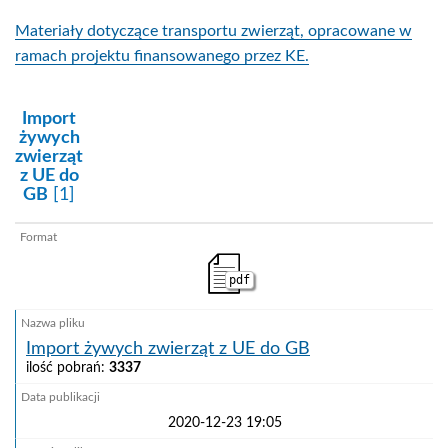
Materiały dotyczące transportu zwierząt, opracowane w
ramach projektu finansowanego przez KE.
kategoria:
Import
żywych
zwierząt
z UE do
GB
[1]
pdf
Import żywych zwierząt z UE do GB
ilość pobrań:
3337
2020-12-23 19:05