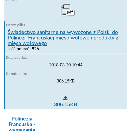
pdf
Świadectwo sanitarne na wywożone z Polski do
Polinezji Francuskiej mięso wołowe i produkty z
mięsa wołowego
ilość pobrań:
926
2018-08-20 10:44
306.15KB
Świadectwo sanitarne na wywożone z Polski do Polin
306.15KB
kategoria:
Polinezja
Francuska -
wymagania