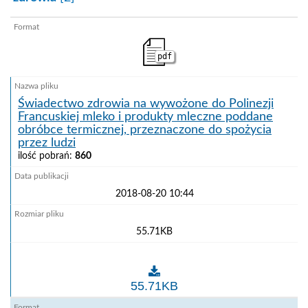
pdf
Świadectwo zdrowia na wywożone do Polinezji
Francuskiej mleko i produkty mleczne poddane
obróbce termicznej, przeznaczone do spożycia
przez ludzi
ilość pobrań:
860
2018-08-20 10:44
55.71KB
Świadectwo zdrowia na wywożone do Polinezji Francu
55.71KB