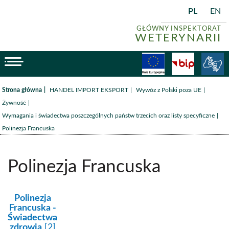
PL
EN
GŁÓWNY INSPEKTORAT
WETERYNARII
menu
Fundusze
BiP
/
/
/
Strona główna
HANDEL IMPORT EKSPORT
Wywóz z Polski poza UE
/
Żywność
/
Wymagania i świadectwa poszczególnych państw trzecich oraz listy specyficzne
Polinezja Francuska
Polinezja Francuska
kategoria:
Polinezja
Francuska -
Świadectwa
zdrowia
[2]