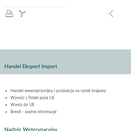
drukuj
zapisz
popr
pdf
stron
Handel Eksport Import
Handel wewnątrzunijny i produkcja na rynek krajowy
Wywóz z Polski poza UE
Wwóz do UE
Brexit - ważne informacje
Nadzór Weterynaryjny