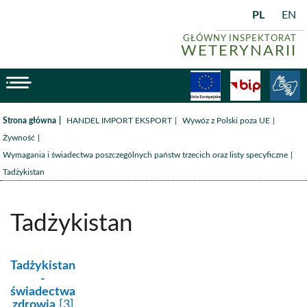
PL
EN
GŁÓWNY INSPEKTORAT
WETERYNARII
menu
Fundusze
BiP
/
/
/
Strona główna
HANDEL IMPORT EKSPORT
Wywóz z Polski poza UE
/
Żywność
/
Wymagania i świadectwa poszczególnych państw trzecich oraz listy specyficzne
Tadżykistan
Tadżykistan
kategoria:
Tadżykistan
-
świadectwa
zdrowia
[3]