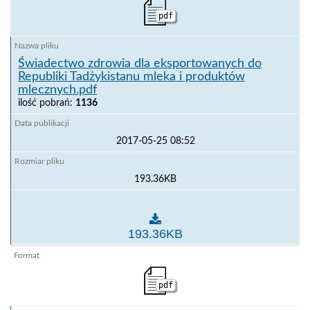
pdf
Świadectwo zdrowia dla eksportowanych do
Republiki Tadżykistanu mleka i produktów
mlecznych.pdf
ilość pobrań:
1136
2017-05-25 08:52
193.36KB
Świadectwo zdrowia dla eksportowanych do Republik
193.36KB
pdf