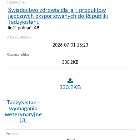
Świadectwo zdrowia dla jaj i produktów
jajecznych eksportowanych do Republiki
Tadżykistanu
ilość pobrań:
49
2026-07-01 15:23
330.2KB
Świadectwo zdrowia dla jaj i produktów jajecznych 
330.2KB
kategoria:
Tadżykistan -
wymagania
weterynaryjne
[3]