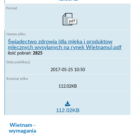
pdf
Świadectwo zdrowia (dla mleka i produktow
mlecznych wysylanych na rynek Wietnamu).pdf
ilość pobrań:
2825
2017-05-25 10:50
112.02KB
Świadectwo zdrowia (dla mleka i produktow mleczny
112.02KB
kategoria:
Wietnam -
wymagania