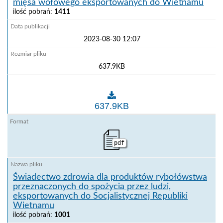
mięsa wołowego eksportowanych do Wietnamu
ilość pobrań:
1411
2023-08-30 12:07
637.9KB
Świadectwo zdrowia dla wołowiny i produktów z mi
637.9KB
pdf
Świadectwo zdrowia dla produktów rybołówstwa
przeznaczonych do spożycia przez ludzi,
eksportowanych do Socjalistycznej Republiki
Wietnamu
ilość pobrań:
1001