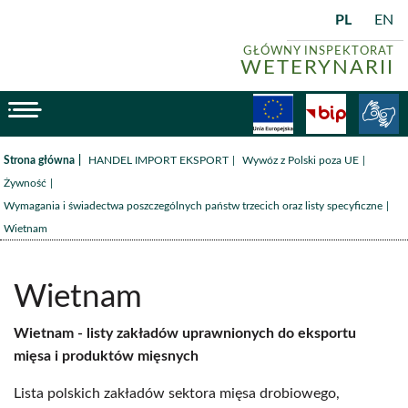
PL
EN
GŁÓWNY INSPEKTORAT
WETERYNARII
menu
Fundusze
BiP
/
/
/
Strona główna
HANDEL IMPORT EKSPORT
Wywóz z Polski poza UE
/
Żywność
/
Wymagania i świadectwa poszczególnych państw trzecich oraz listy specyficzne
Wietnam
Wietnam
Wietnam -
listy zakładów uprawnionych do eksportu
mięsa i produktów mięsnych
Lista polskich zakładów sektora mięsa drobiowego,