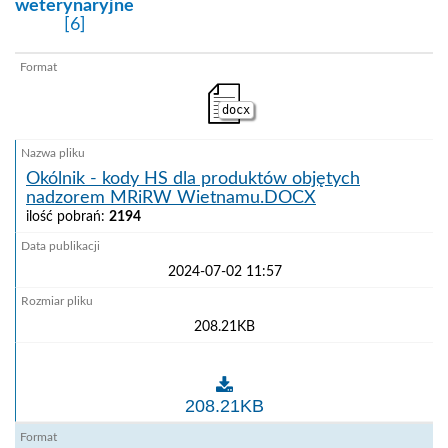
weterynaryjne
[6]
docx
Okólnik - kody HS dla produktów objętych
nadzorem MRiRW Wietnamu.DOCX
ilość pobrań:
2194
2024-07-02 11:57
208.21KB
Okólnik - kody HS dla produktów objętych nadzo
208.21KB