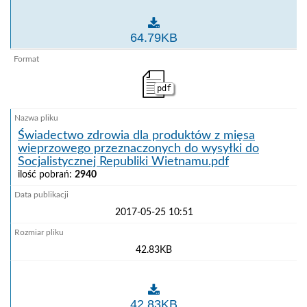
Świadectwo zdrowia dla świeżego mięsa z trzody chl
64.79KB
pdf
Świadectwo zdrowia dla produktów z mięsa
wieprzowego przeznaczonych do wysyłki do
Socjalistycznej Republiki Wietnamu.pdf
ilość pobrań:
2940
2017-05-25 10:51
42.83KB
Świadectwo zdrowia dla produktów z mięsa wieprzow
42.83KB