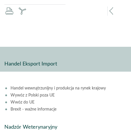
drukuj
zapisz
popr
pdf
stron
Handel Eksport Import
Handel wewnątrzunijny i produkcja na rynek krajowy
Wywóz z Polski poza UE
Wwóz do UE
Brexit - ważne informacje
Nadzór Weterynaryjny