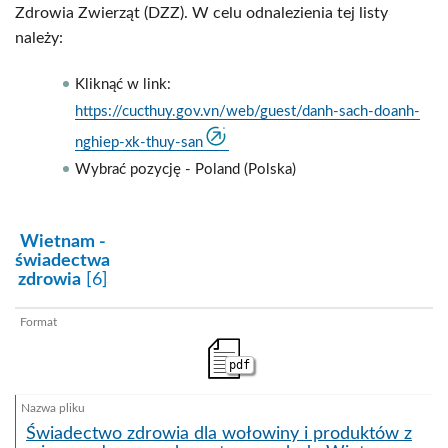
Zdrowia Zwierząt (DZZ). W celu odnalezienia tej listy
należy:
Kliknąć w link:
https://cucthuy.gov.vn/web/guest/danh-sach-doanh-
nghiep-xk-thuy-san
Wybrać pozycję - Poland (Polska)
kategoria:
Wietnam -
świadectwa
zdrowia
[6]
pdf
Świadectwo zdrowia dla wołowiny i produktów z