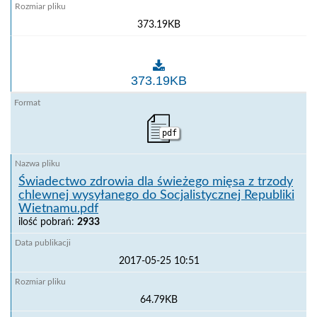
373.19KB
Świadectwo zdrowia dla mięsa drobiowego i jego pr
373.19KB
pdf
Świadectwo zdrowia dla świeżego mięsa z trzody
chlewnej wysyłanego do Socjalistycznej Republiki
Wietnamu.pdf
ilość pobrań:
2933
2017-05-25 10:51
64.79KB