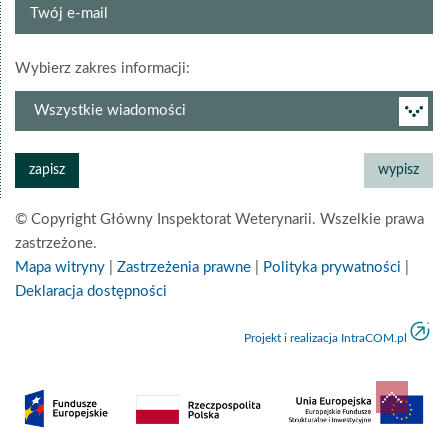
Twój
e-
mail
grupa
Wybierz zakres informacji:
newslettera
© Copyright Główny Inspektorat Weterynarii. Wszelkie prawa
zastrzeżone.
Mapa witryny
|
Zastrzeżenia prawne
|
Polityka prywatności
|
Deklaracja dostępności
Projekt i realizacja IntraCOM.pl
do