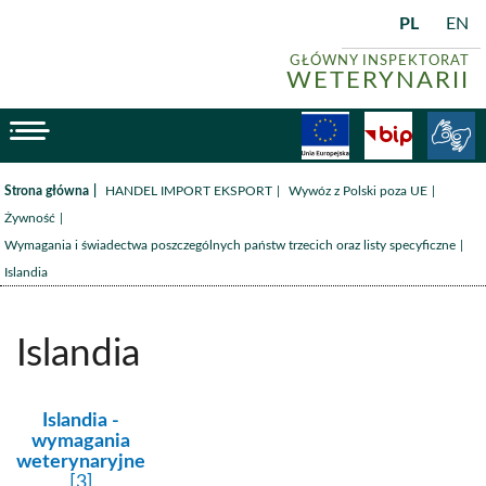
PL
EN
GŁÓWNY INSPEKTORAT
WETERYNARII
menu
Fundusze
BiP
/
/
/
Strona główna
HANDEL IMPORT EKSPORT
Wywóz z Polski poza UE
/
Żywność
/
Wymagania i świadectwa poszczególnych państw trzecich oraz listy specyficzne
Islandia
Islandia
kategoria:
Islandia -
wymagania
weterynaryjne
[3]