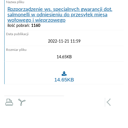
Rozporządzenie ws. specjalnych gwarancji dot.
salmonelli w odniesieniu do przesyłek mięsa
wołowego i wieprzowego
ilość pobrań:
1160
2022-11-21 11:59
14.65KB
Rozporządzenie ws. specjalnych gwarancji dot. salm
14.65KB
drukuj
zapisz
popr
pdf
stron