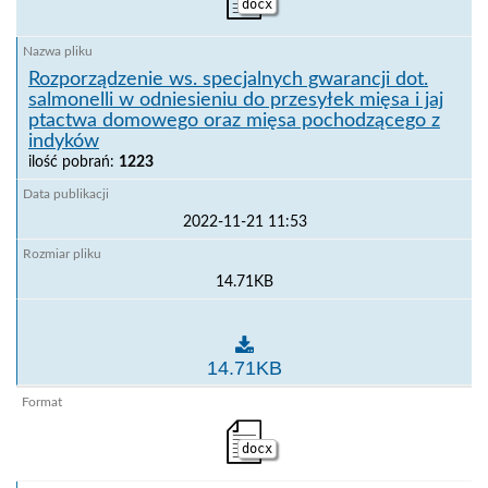
docx
Rozporządzenie ws. specjalnych gwarancji dot.
salmonelli w odniesieniu do przesyłek mięsa i jaj
ptactwa domowego oraz mięsa pochodzącego z
indyków
ilość pobrań:
1223
2022-11-21 11:53
14.71KB
Rozporządzenie ws. specjalnych gwarancji dot. salm
14.71KB
docx