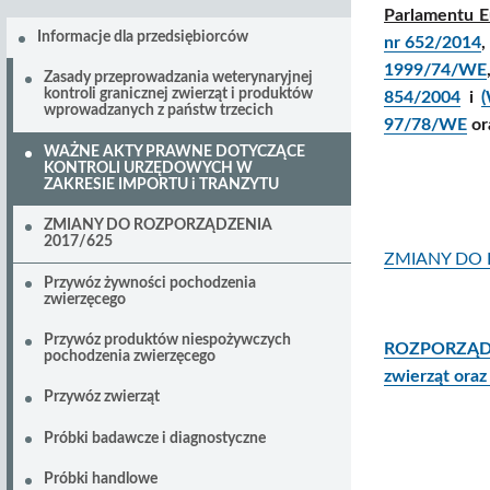
Parlamentu E
Informacje dla przedsiębiorców
nr 652/2014
1999/74/WE
Zasady przeprowadzania weterynaryjnej
kontroli granicznej zwierząt i produktów
854/2004
i
wprowadzanych z państw trzecich
97/78/WE
or
WAŻNE AKTY PRAWNE DOTYCZĄCE
KONTROLI URZĘDOWYCH W
ZAKRESIE IMPORTU i TRANZYTU
ZMIANY DO ROZPORZĄDZENIA
2017/625
ZMIANY DO 
Przywóz żywności pochodzenia
zwierzęcego
Przywóz produktów niespożywczych
ROZPORZĄDZE
pochodzenia zwierzęcego
zwierząt oraz
Przywóz zwierząt
Próbki badawcze i diagnostyczne
Próbki handlowe