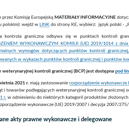
 przez Komisję Europejską
MATERIAŁY INFORMACYJNE
dotyc
u polskim): wejdź w
LINK
do strony KE, wybierz: język polski - „
a kontrola graniczna odbywa się w punktach kontroli gran
NIEM WYKONAWCZYM KOMISJI (UE) 2019/1014 z dnia 12 c
imalnych wymogów dotyczących punktów kontroli granicznej,
owanych w wykazach punktów kontroli granicznej i punktów kon
 weterynaryjnej kontroli granicznej (BCP) jest dostępna
pod li
ietnia 2021 r.
mają zastosowanie
rozporządzenie wykonawcze Ko
t i towarów podlegających weterynaryjnej kontroli granicznej 
1 r.
w odniesieniu do niektórych kategorii produktów złożonych
Rozporządzenie wykonawcze (UE) 2019/2007 i decyzja 2007/275/
ane akty prawne wykonawcze i delegowane