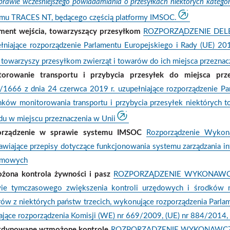
sprawie wcześniejszego powiadamiania o przesyłkach niektórych katego
mu TRACES NT, będącego częścią platformy IMSOC.
ment wejścia, towarzyszący przesyłkom
ROZPORZĄDZENIE DELEGO
łniające rozporządzenie Parlamentu Europejskiego i Rady (UE) 
 towarzyszy przesyłkom zwierząt i towarów do ich miejsca przeznac
torowanie transportu i przybycia przesyłek do miejsca prz
1666 z dnia 24 czerwca 2019 r. uzupełniające rozporządzenie Pa
ków monitorowania transportu i przybycia przesyłek niektórych t
du w miejscu przeznaczenia w Unii
orządzenie w sprawie systemu IMSOC
Rozporządzenie Wykon
awiające przepisy dotyczące funkcjonowania systemu zarządzania i
emowych
żona kontrola żywności i pasz
ROZPORZĄDZENIE WYKONAWCZE K
wie tymczasowego zwiększenia kontroli urzędowych i środków n
ów z niektórych państw trzecich, wykonujące rozporządzenia Parl
ające rozporządzenia Komisji (WE) nr 669/2009, (UE) nr 884/2014
rdynowane wzmożone kontrole
ROZPORZĄDZENIE WYKONAWCZE KOM