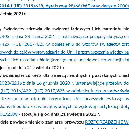
2014 i (UE) 2019/628, dyrektywę 98/68/WE oraz decyzje 20
ietnia 2021r.
y świadectw zdrowia dla zwierząt lądowych i ich materiału bio
403 z dnia 24 marca 2021 r. ustanawiające przepisy dotyczące 
/429 i (UE) 2017/625 w odniesieniu do wzorów świadectw zdro
owych do celów wprowadzania do Unii i przemieszczania między pa
ych i ich materiału biologicznego oraz urzędowej certyfikacji d
je się od dnia 21 kwietnia 2021 r.
y świadectw zdrowia dla zwierząt wodnych i pozyskanych z ni
 2020/2236 z dnia 16 grudnia 2020 r. ustanawiające przepisy d
 (UE) 2016/429 i (UE) 2017/625 w odniesieniu do wzorów świa
mieszczania w obrębie terytorium Unii przesyłek zwierząt
kanych od lub ze zwierząt wodnych, urzędowej certyfikacji dot
251/2008
-
stosuje się od dnia 21 kwietnia 2021 r.
ednie powiadomienie o zamiarze przywozu
ROZPORZĄDZENIE WY