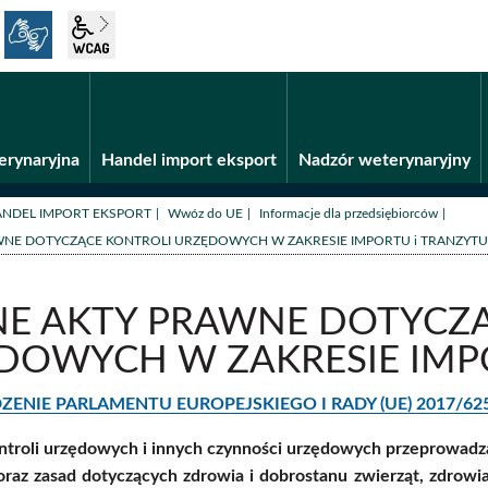
język migowy
wcag2.1
Fundusze unijne
BiP
erynaryjna
Handel import eksport
Nadzór weterynaryjny
/
/
/
NDEL IMPORT EKSPORT
Wwóz do UE
Informacje dla przedsiębiorców
WNE DOTYCZĄCE KONTROLI URZĘDOWYCH W ZAKRESIE IMPORTU i TRANZYTU
E AKTY PRAWNE DOTYCZĄ
DOWYCH W ZAKRESIE IMP
NIE PARLAMENTU EUROPEJSKIEGO I RADY (UE) 2017/625 z 
ntroli urzędowych i innych czynności urzędowych przeprowad
raz zasad dotyczących zdrowia i dobrostanu zwierząt, zdrowia