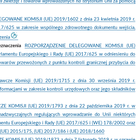
rii zwierząt i towarów wprowadzanych na terytorium Unii
za pomocą
WANE KOMISJI (UE) 2019/1602 z dnia 23 kwietnia 2019 r.
2017/625 w zakresie wspólnego zdrowotnego dokumentu wejścia,
zenia
eznaczenia
ROZPORZĄDZENIE DELEGOWANE KOMISJI (UE)
rlamentu Europejskiego i Rady (UE) 2017/625 w odniesieniu do
owarów przewożonych z punktu kontroli granicznej przybycia do
awcze Komisji (UE) 2019/1715 z dnia 30 września 2019 r.
nformacjami w zakresie kontroli urzędowych oraz jego składników
OMISJI (UE) 2019/1793 z dnia 22 października 2019 r. w
adzwyczajnych regulujących wprowadzanie do Unii niektórych
amentu Europejskiego i Rady (UE) 2017/625 i (WE) 178/2002 oraz
, (UE) 2015/175, (UE) 2017/186 i (UE) 2018/1660
ISJI (UE) 2019/1873 z dnia 7 listopada 2019 r. w sprawie