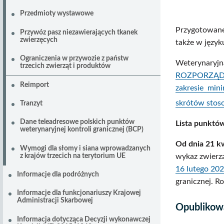
Przedmioty wystawowe
Przygotowane
Przywóz pasz niezawierających tkanek
zwierzęcych
także w język
Ograniczenia w przywozie z państw
Weterynaryjn
trzecich zwierząt i produktów
ROZPORZĄDZE
Reimport
zakresie min
skrótów stos
Tranzyt
Dane teleadresowe polskich punktów
Lista punktów
weterynaryjnej kontroli granicznej (BCP)
Od dnia 21 kw
Wymogi dla słomy i siana wprowadzanych
z krajów trzecich na terytorium UE
wykaz zwierzą
16 lutego 202
Informacje dla podróżnych
granicznej. 
Informacje dla funkcjonariuszy Krajowej
Administracji Skarbowej
Opublikow
Informacja dotycząca Decyzji wykonawczej