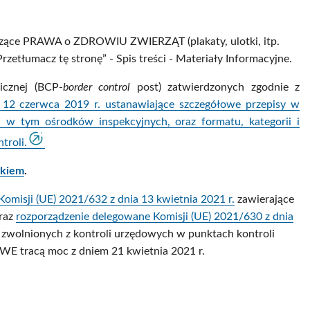
zące PRAWA o ZDROWIU ZWIERZĄT (plakaty, ulotki, itp.
Przetłumacz tę stronę” - Spis treści - Materiały Informacyjne.
icznej (BCP-
border control
post) zatwierdzonych zgodnie z
zerwca 2019 r. ustanawiające szczegółowe przepisy w
 w tym ośrodków inspekcyjnych, oraz formatu, kategorii i
troli.
nkiem
.
misji (UE) 2021/632 z dnia 13 kwietnia 2021 r.
zawierające
oraz
rozporządzenie delegowane Komisji (UE) 2021/630 z dnia
 zwolnionych z kontroli urzędowych w punktach kontroli
WE tracą moc z dniem 21 kwietnia 2021 r.