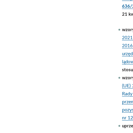
636/
21 kw
wzor
2021/
2016
urzęd
lądow
stosu
wzor
(UE)
Rady
prze
pozys
nr 1
uprz