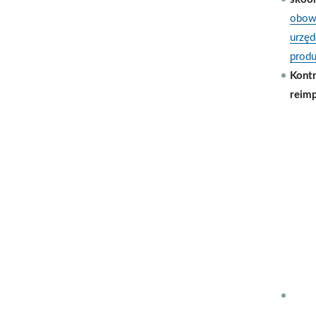
obowi
urzęd
prod
Kont
reimp