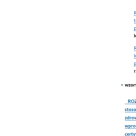
r
wzory
ROZP
stos
zdro
wprow
cert