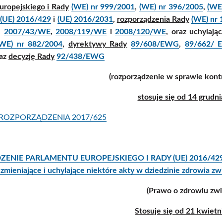
uropejskiego i Rady
(WE) nr 999/2001
,
(WE) nr 396/2005
,
(WE
,
(UE) 2016/429
i
(UE) 2016/2031
,
rozporządzenia Rady
(WE) nr
,
2007/43/WE
,
2008/119/WE
i
2008/120/WE
, oraz uchylaj
(WE) nr 882/2004
,
dyrektywy Rady
89/608/EWG
,
89/662/
az
decyzję Rady
92/438/EWG
(rozporządzenie w sprawie kont
stosuje się od 14 grudni
ROZPORZĄDZENIA 2017/625
NIE PARLAMENTU EUROPEJSKIEGO I RADY (UE) 2016/429 z dn
 zmieniające i uchylające niektóre akty w dziedzinie zdrowia zw
(Prawo o zdrowiu zwi
Stosuje się od 21 kwietn