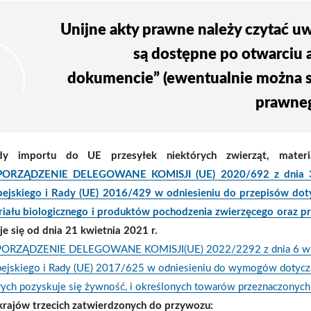
Unijne akty prawne należy czytać uw
są dostępne po otwarciu 
dokumencie” (ewentualnie można sk
prawnego
dy importu do UE przesyłek niektórych zwierząt, materi
ORZĄDZENIE DELEGOWANE KOMISJI (UE) 2020/692 z dnia 30 st
ejskiego i Rady (UE) 2016/429 w odniesieniu do przepisów doty
iału biologicznego i produktów pochodzenia zwierzęcego oraz pr
je się od dnia 21 kwietnia 2021 r.
ORZĄDZENIE DELEGOWANE KOMISJI(UE) 2022/2292 z dnia 6 wrześni
ejskiego i Rady (UE) 2017/625 w odniesieniu do wymogów dotycząc
rych pozyskuje się żywność, i określonych towarów przeznaczonych 
 krajów trzecich zatwierdzonych do przywozu: