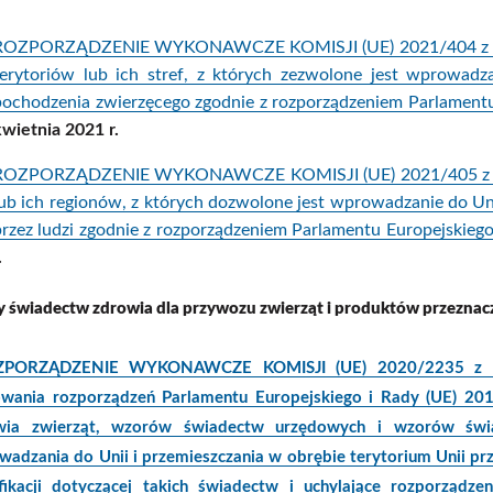
ROZPORZĄDZENIE WYKONAWCZE KOMISJI (UE) 2021/404 z dnia 
terytoriów lub ich stref, z których zezwolone jest wprowadz
pochodzenia zwierzęcego zgodnie z rozporządzeniem Parlamentu
kwietnia 2021 r.
ROZPORZĄDZENIE WYKONAWCZE KOMISJI (UE) 2021/405 z dnia 
lub ich regionów, z których dozwolone jest wprowadzanie do Un
przez ludzi zgodnie z rozporządzeniem Parlamentu Europejskieg
.
 świadectw zdrowia dla przywozu zwierząt i produktów przeznacz
ORZĄDZENIE WYKONAWCZE KOMISJI (UE) 2020/2235 z dnia 
owania rozporządzeń Parlamentu Europejskiego i Rady (UE) 2
wia zwierząt, wzorów świadectw urzędowych i wzorów świ
adzania do Unii i przemieszczania w obrębie terytorium Unii prz
yfikacji dotyczącej takich świadectw i uchylające rozporząd