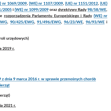
) nr 1069/2009
,
(WE) nr 1107/2009
,
(UE) nr 1151/2012
,
(UE)
 1/2005
i
(WE) nr 1099/2009
oraz
dyrektywy Rady
98/58/WE
,
ące
rozporządzenia Parlamentu Europejskiego i Rady
(WE) nr
 EWG
,
90/425/EWG
,
91/496/EWG
,
96/23/WE
,
96/93/WE
i
roli urzędowych)
a 2019 r.
ia 9 marca 2016 r. w sprawie przenośnych chorób
ierząt
erząt)
ia 2021 r.