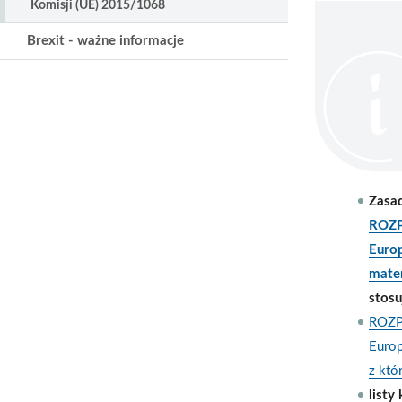
Komisji (UE) 2015/1068
Brexit - ważne informacje
Zasa
ROZP
Europ
mater
stosu
ROZP
Europ
z któ
listy