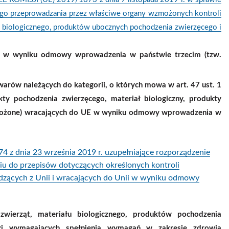
ego przeprowadzania przez właściwe organy wzmożonych kontroli
 biologicznego, produktów ubocznych pochodzenia zwierzęcego i
E w wyniku odmowy wprowadzenia w państwie trzecim (tzw.
owarów
należących do kategorii, o których mowa w art. 47 ust. 1
ukty pochodzenia zwierzęcego, materiał biologiczny, produkty
 złożone) wracających do UE w wyniku odmowy wprowadzenia w
nia 23 września 2019 r. uzupełniające rozporządzenie
iu do przepisów dotyczących określonych kontroli
dzących z Unii i wracających do Unii w wyniku odmowy
 zwierząt, materiału biologicznego, produktów pochodzenia
i wymagających spełnienia wymagań w zakresie zdrowia