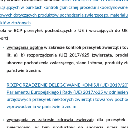
ązujących w punktach kontroli granicznej procedur skoordynowan
owych dotyczących produktów pochodzenia zwierzęcego, materiału
uktów złożonych
rola w BCP przesyłek pochodzących z UE i wracających do U
ort)
wymagania ogólne
w zakresie kontroli przesyłek zwierząt i t
lit. a), b) rozporządzenia (UE) 2017/625 (zwierzęta, prod
uboczne pochodzenia zwierzęcego, siano i słoma, produkty
państwie trzecim:
ROZPORZĄDZENIE DELEGOWANE KOMISJI (UE) 2019/2074 z d
Parlamentu Europejskiego i Rady (UE) 2017/625 w odniesien
urzędowych przesyłek niektórych zwierząt i towarów pocho
wprowadzenia w państwie trzecim
wymagania w zakresie zdrowia zwierząt
: dla przesyłek
zwierzęcego, w tym produktów do spożycia przez ludz