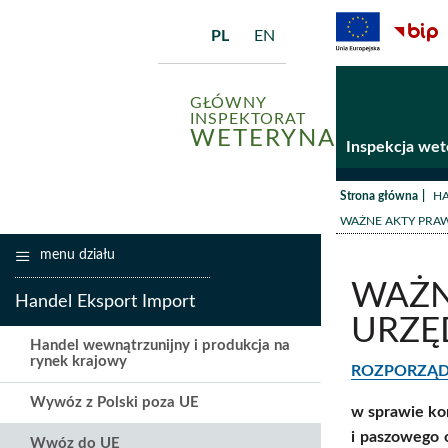
PL
EN
GŁÓWNY
INSPEKTORAT
WETERYNARII
Inspekcja wet
/
Strona główna
HA
WAŻNE AKTY PRA
menu działu
WAŻN
Handel Eksport Import
URZĘ
Handel wewnątrzunijny i produkcja na
rynek krajowy
ROZPORZĄDZE
Wywóz z Polski poza UE
w sprawie ko
i paszowego o
Wwóz do UE