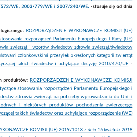
00/572/WE, 2003/779/WE i 2007/240/WE.
-stosuje się od dnia
logicznego:
ROZPORZĄDZENIE WYKONAWCZE KOMISJI (UE)
stosowania rozporządzeń Parlamentu Europejskiego i Rady (UE)
wia zwierząt i wzorów świadectw zdrowia zwierząt/świadectw
ństwami członkowskimi przesyłek określonych kategorii zwierząt
otyczącej takich świadectw i uchylające decyzję 2010/470/UE
-
ROZPORZĄDZENIE WYKONAWCZE KOMISJI
ch produktów:
otyczące stosowania rozporządzeń Parlamentu Europejskiego i
dectw zdrowia zwierząt na potrzeby wprowadzania do Unii i
 wodnych i niektórych produktów pochodzenia zwierzęcego
yczącej takich świadectw oraz uchylające rozporządzenie (WE)
KONAWCZE KOMISJI (UE) 2019/1013
z dnia 16 kwietnia 2019