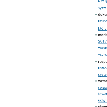
r. w 
syste
doku
uzupe
który
moni
2019/
warun
zakła
rozp
ustan
syst
wzmo
spra
towar
uchyl
skoo