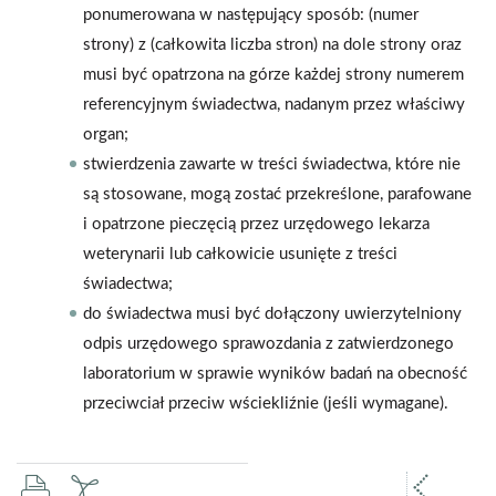
ponumerowana w następujący sposób: (numer
strony) z (całkowita liczba stron) na dole strony oraz
musi być opatrzona na górze każdej strony numerem
referencyjnym świadectwa, nadanym przez właściwy
organ;
stwierdzenia zawarte w treści świadectwa, które nie
są stosowane, mogą zostać przekreślone, parafowane
i opatrzone pieczęcią przez urzędowego lekarza
weterynarii lub całkowicie usunięte z treści
świadectwa;
do świadectwa musi być dołączony uwierzytelniony
odpis urzędowego sprawozdania z zatwierdzonego
laboratorium w sprawie wyników badań na obecność
przeciwciał przeciw wściekliźnie (jeśli wymagane).
drukuj
zapisz
popr