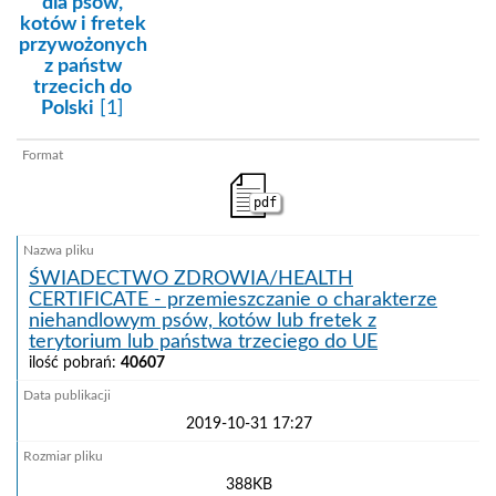
dla psów,
kotów i fretek
przywożonych
z państw
trzecich do
Polski
[1]
pdf
ŚWIADECTWO ZDROWIA/HEALTH
CERTIFICATE - przemieszczanie o charakterze
niehandlowym psów, kotów lub fretek z
terytorium lub państwa trzeciego do UE
ilość pobrań:
40607
2019-10-31 17:27
388KB