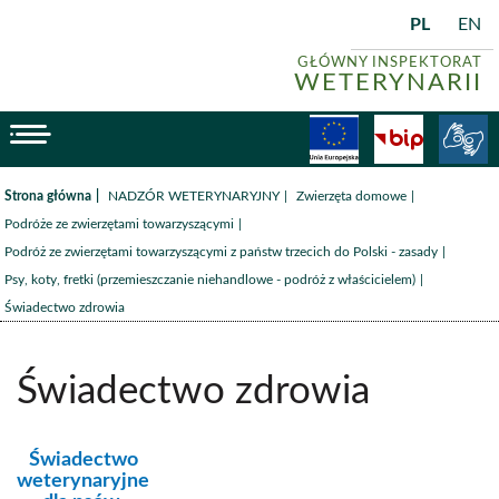
PL
EN
GŁÓWNY INSPEKTORAT
WETERYNARII
menu
Fundusze
BiP
/
/
/
Strona główna
NADZÓR WETERYNARYJNY
Zwierzęta domowe
/
Podróże ze zwierzętami towarzyszącymi
/
Podróż ze zwierzętami towarzyszącymi z państw trzecich do Polski - zasady
/
Psy, koty, fretki (przemieszczanie niehandlowe - podróż z właścicielem)
Świadectwo zdrowia
Świadectwo zdrowia
kategoria:
Świadectwo
weterynaryjne