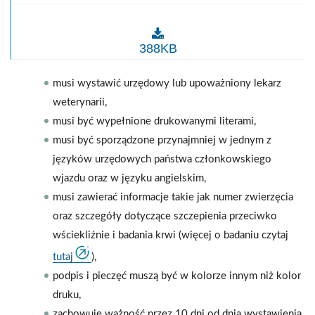
ŚWIADECTWO ZDROWIA/HEALTH CERTIFICATE - przemie
388KB
musi wystawić urzędowy lub upoważniony lekarz
weterynarii,
musi być wypełnione drukowanymi literami,
musi być sporządzone przynajmniej w jednym z
języków urzędowych państwa członkowskiego
wjazdu oraz w języku angielskim,
musi zawierać informacje takie jak numer zwierzęcia
oraz szczegóły dotyczące szczepienia przeciwko
wściekliźnie i badania krwi (więcej o badaniu czytaj
tutaj
),
podpis i pieczęć muszą być w kolorze innym niż kolor
druku,
zachowuje ważność przez 10 dni od dnia wystawienia