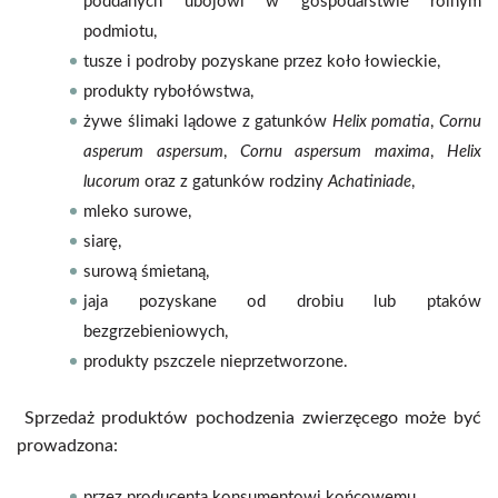
poddanych ubojowi w gospodarstwie rolnym
podmiotu,
tusze i podroby pozyskane przez koło łowieckie,
produkty rybołówstwa,
żywe ślimaki lądowe z gatunków
Helix pomatia
,
Cornu
asperum
aspersum
,
Cornu aspersum maxima
,
Helix
lucorum
oraz z gatunków rodziny
Achatiniade
,
mleko surowe,
siarę,
surową śmietaną,
jaja pozyskane od drobiu lub ptaków
bezgrzebieniowych,
produkty pszczele nieprzetworzone.
Sprzedaż produktów pochodzenia zwierzęcego może być
prowadzona:
przez producenta konsumentowi końcowemu,