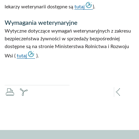
lekarzy weterynarii dostępne są
tutaj
).
Wymagania weterynaryjne
Wytyczne dotyczące wymagań weterynaryjnych z zakresu
bezpieczeństwa żywności w sprzedaży bezpośredniej
dostępne są na stronie Ministerstwa Rolnictwa i Rozwoju
Wsi (
tutaj
).
drukuj
zapisz
popr
pdf
stron