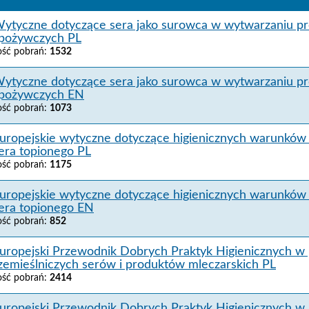
ytyczne dotyczące sera jako surowca w wytwarzaniu p
pożywczych PL
lość pobrań:
1532
ytyczne dotyczące sera jako surowca w wytwarzaniu p
pożywczych EN
lość pobrań:
1073
uropejskie wytyczne dotyczące higienicznych warunków 
era topionego PL
lość pobrań:
1175
uropejskie wytyczne dotyczące higienicznych warunków 
era topionego EN
lość pobrań:
852
uropejski Przewodnik Dobrych Praktyk Higienicznych w 
zemieślniczych serów i produktów mleczarskich PL
lość pobrań:
2414
uropejski Przewodnik Dobrych Praktyk Higienicznych w 