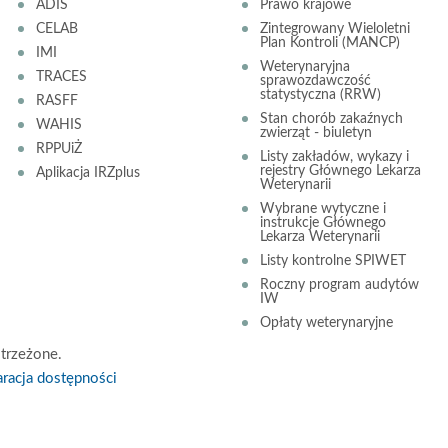
ADIS
Prawo krajowe
CELAB
Zintegrowany Wieloletni
Plan Kontroli (MANCP)
IMI
Weterynaryjna
TRACES
sprawozdawczość
statystyczna (RRW)
RASFF
Stan chorób zakaźnych
WAHIS
zwierząt - biuletyn
RPPUiŻ
Listy zakładów, wykazy i
rejestry Głównego Lekarza
Aplikacja IRZplus
Weterynarii
Wybrane wytyczne i
instrukcje Głównego
Lekarza Weterynarii
Listy kontrolne SPIWET
Roczny program audytów
IW
Opłaty weterynaryjne
trzeżone.
racja dostępności