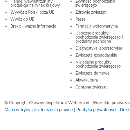
Handel wewnątrzunijny i
Żywność pochodzenia
produkcja na rynek krajowy
zwierzęcego
Wywóz z Polski poza UE
Zdrowie zwierząt
Wwóz do UE
Pasze
Brexit - ważne informacje
Farmacja weterynaryjna
Uboczne produkty
pochodzenia zwierzęcego i
produkty pochodne
Diagnostyka laboratoryjna
Zwierzęta gospodarskie
Niejadalne produkty
pochodzenia zwierzęcego
Zwierzęta domowe
Akwakultura
Ochrona zwierząt
© Copyright Główny Inspektorat Weterynarii. Wszelkie prawa zas
Mapa witryny
|
Zastrzeżenia prawne
|
Polityka prywatności
|
Dekla