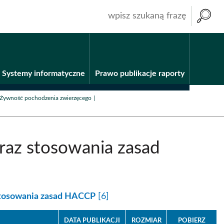
wpisz
szukaną
frazę
Systemy informatyczne
Prawo publikacje raporty
/
/
Żywność pochodzenia zwierzęcego
raz stosowania zasad
stosowania zasad HACCP
[6]
DATA PUBLIKACJI
ROZMIAR
POBIERZ