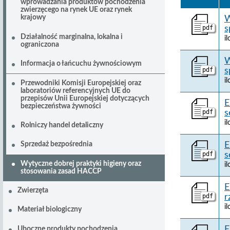
wprowadzania produktów pochodzenia
zwierzęcego na rynek UE oraz rynek
krajowy
W
pdf
s
Działalność marginalna, lokalna i
i
ograniczona
W
Informacja o łańcuchu żywnościowym
pdf
s
i
Przewodniki Komisji Europejskiej oraz
laboratoriów referencyjnych UE do
przepisów Unii Europejskiej dotyczących
E
bezpieczeństwa żywności
pdf
s
i
Rolniczy handel detaliczny
E
Sprzedaż bezpośrednia
pdf
s
Wytyczne dobrej praktyki higieny oraz
i
stosowania zasad HACCP
E
Zwierzęta
pdf
r
i
Materiał biologiczny
E
Uboczne produkty pochodzenia