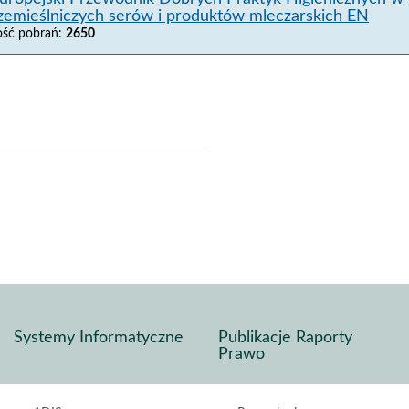
zemieślniczych serów i produktów mleczarskich EN
lość pobrań:
2650
j
pisz
f
Systemy Informatyczne
Publikacje Raporty
Prawo