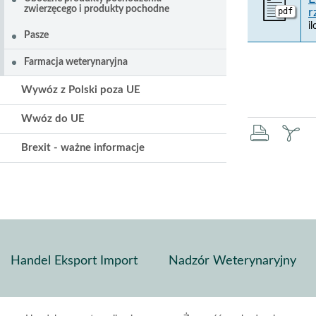
zwierzęcego i produkty pochodne
pdf
r
i
Pasze
Farmacja weterynaryjna
Wywóz z Polski poza UE
Wwóz do UE
druku
za
Brexit - ważne informacje
pd
Handel Eksport Import
Nadzór Weterynaryjny