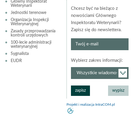
Główny Inspektorat
Weterynarii
Chcesz być na bieżąco z
Jednostki terenowe
nowościami Głównego
Organizacja Inspekcji
Inspektoratu Weterynarii?
Weterynaryjnej
Zapisz się do newslettera.
Zasady przeprowadzania
kontroli urzędowych
Twój
100-lecie administracji
weterynaryjnej
e-
Sygnalista
mail
grup
Wybierz zakres informacji:
EUDR
newsl
Projekt i realizacja IntraCOM.pl