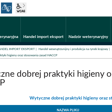
język migowy
wcag2.1
Fundusze unijne
BiP
erynaryjna
Handel import eksport
Nadzór weterynaryjny
/
NDEL IMPORT EKSPORT
Handel wewnątrzunijny i produkcja na rynek krajowy
ktyki higieny oraz stosowania zasad HACCP
ne dobrej praktyki higieny o
P
kategoria:
Wytyczne dobrej praktyki higieny oraz 
NAZWA PLIKU