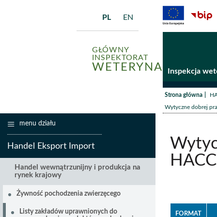
PL
EN
GŁÓWNY
INSPEKTORAT
WETERYNARII
Inspekcja wet
/
Strona główna
HA
Wytyczne dobrej pra
menu działu
Wytycz
Handel Eksport Import
HACC
Handel wewnątrzunijny i produkcja na
rynek krajowy
Żywność pochodzenia zwierzęcego
Listy zakładów uprawnionych do
FORMAT