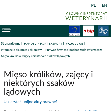
PL
EN
GŁÓWNY INSPEKTORAT
WETERYNARII
menu
Fundusze
BiP
/
/
/
Strona główna
HANDEL IMPORT EKSPORT
Wwóz do UE
/
/
Informacje dla przedsiębiorców
Przywóz żywności pochodzenia zwierzęcego
Mięso królików, zajęcy i niektórych ssaków lądowych
Mięso królików, zajęcy i
niektórych ssaków
lądowych
Jak czytać unijne akty prawne?