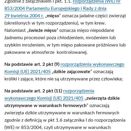
Zgodnie z załącznikiem I pkt. 1.1.
rozporządzenia (WE) nr
853/2004 Parlamentu Europejskiego i Rady z dnia
29 kwietnia 2004 r.
„
mięso
” oznacza jadalne części zwierząt
(określonych w tym rozporządzeniu), w tym krew.
Natomiast „
świeże mięso
” oznacza mięso niepoddane
żadnemu procesowi poza chłodzeniem, mrożeniem lub
szybkim mrożeniem, w tym mięso pakowane próżniowo lub
pakowane w atmosferze kontrolowanej.
Na podstawie art. 2 pkt (9)
rozporządzenia wykonawczego
Komisji (UE) 2021/405
„
dzikie zającowate
” oznaczają
króliki i zające, które nie są utrzymywane przez człowieka;
Na podstawie art. 2 pkt (11)
rozporządzenia
wykonawczego Komisji (UE) 2021/405
„
zwierzęta dzikie
utrzymywane w warunkach fermowych
” oznaczają
zwierzęta dzikie utrzymywane w warunkach fermowych
zgodnie z definicją w pkt 1.6 załącznika I do rozporządzenia
(WE) nr 853/2004, czyli utrzymywane w warunkach