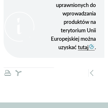
uprawnionych do
wprowadzania
produktów na
terytorium Unii
Europejskiej można
uzyskać
tutaj
.
drukuj
zapisz
popr
pdf
stron