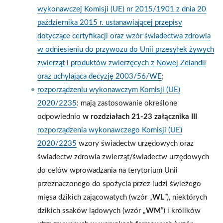
wykonawczej Komisji (UE) nr 2015/1901 z dnia 20
października 2015 r. ustanawiającej przepisy
dotyczące certyfikacji oraz wzór świadectwa zdrowia
w odniesieniu do przywozu do Unii przesyłek żywych
zwierząt i produktów zwierzęcych z Nowej Zelandii
oraz uchylająca decyzję 2003/56/WE
;
rozporządzeniu wykonawczym Komisji (UE)
2020/2235
: mają zastosowanie określone
odpowiednio
w rozdziałach 21-23 załącznika III
rozporządzenia wykonawczego Komisji (UE)
2020/2235
wzory świadectw urzędowych oraz
świadectw zdrowia zwierząt/świadectw urzędowych
do celów wprowadzania na terytorium Unii
przeznaczonego do spożycia przez ludzi świeżego
mięsa dzikich zającowatych (wzór „
WL
”), niektórych
dzikich ssaków lądowych (wzór „
WM
”) i królików