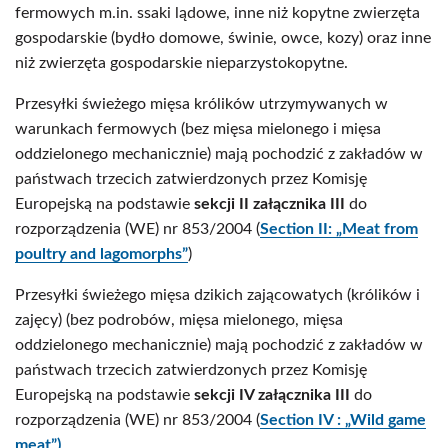
fermowych m.in. ssaki lądowe, inne niż kopytne zwierzęta
gospodarskie (bydło domowe, świnie, owce, kozy) oraz inne
niż zwierzęta gospodarskie nieparzystokopytne.
Przesyłki świeżego mięsa królików utrzymywanych w
warunkach fermowych (bez mięsa mielonego i mięsa
oddzielonego mechanicznie) mają pochodzić z zakładów w
państwach trzecich zatwierdzonych przez Komisję
Europejską na podstawie
sekcji II załącznika III
do
rozporządzenia (WE) nr 853/2004 (
Section II: „Meat from
poultry and lagomorphs”
)
Przesyłki świeżego mięsa dzikich zającowatych (królików i
zajęcy) (bez podrobów, mięsa mielonego, mięsa
oddzielonego mechanicznie) mają pochodzić z zakładów w
państwach trzecich zatwierdzonych przez Komisję
Europejską na podstawie
sekcji IV załącznika III
do
rozporządzenia (WE) nr 853/2004 (
Section IV : „Wild game
meat”)