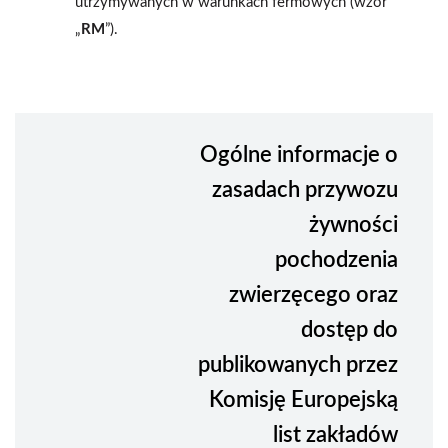
utrzymywanych w warunkach fermowych (wzór
„
RM
”).
Ogólne informacje o
zasadach przywozu
żywności
pochodzenia
zwierzęcego oraz
dostęp do
publikowanych przez
Komisję Europejską
list zakładów